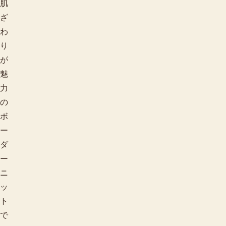
肌
ざ
わ
り
が
魅
力
の
ボ
ー
ダ
ー
ニ
ッ
ト
で