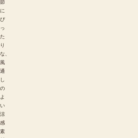
節
に
ぴ
っ
た
り
な、
風
通
し
の
よ
い
涼
感
素