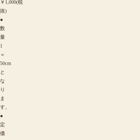
￥1,000(税
抜)
●
数
量
1
＝
50cm
と
な
り
ま
す。
●
定
価