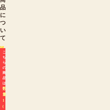
品
に
つ
い
て
こ
ち
ら
の
商
品
は
数
量
1
(