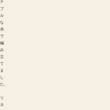
ナ
ブ
ル
な
糸
で
編
み
立
て
ま
し
た。
リ
ネ