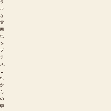
ラ
ル
な
雰
囲
気
を
プ
ラ
ス。
こ
れ
か
ら
の
季