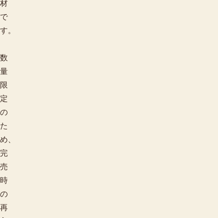
材
で
す。
数
量
限
定
用途で探す
の
た
め、
完
売
時
の
再