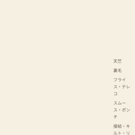
天竺
裏毛
フライ
ス・テレ
コ
スムー
ス・ポン
チ
接結・キ
ルト・リ