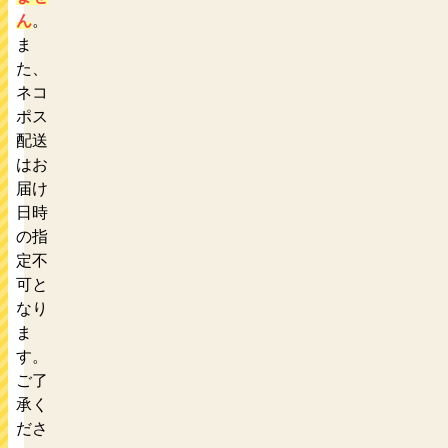
ん
。
ま
た、
ネコ
ポス
配送
はお
届け
日時
の指
定不
可と
なり
ま
す。
ご了
承く
ださ