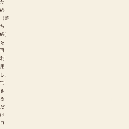
た
綿
（落
ち
綿）
を
再
利
用
し、
で
き
柄で探す
る
だ
け
ロ