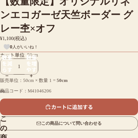
【数量限定】オリジナルリネ
ンエコガーゼ天竺ボーダー グ
レー杢×オフ
¥1,100(税込)
0
人がいいね！
カット単位
50cm
数量
数量
を減
を増
らす
やす
販売単位：50cm × 数量
1
=
50cm
商品コード：M41046206
カートに追加する
こ
この商品について問い合わせる
の
商