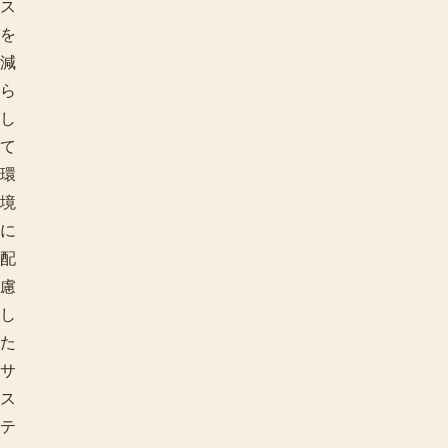
ス
を
減
ら
し
て
環
境
に
配
慮
し
た
サ
ス
テ