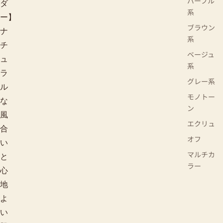
パープル
ダ
系
ー】
ブラウン
ナ
系
チ
ベージュ
ュ
系
ラ
グレー系
ル
モノトー
な
ン
風
エクリュ
合
オフ
い
マルチカ
と
ラー
心
地
よ
い