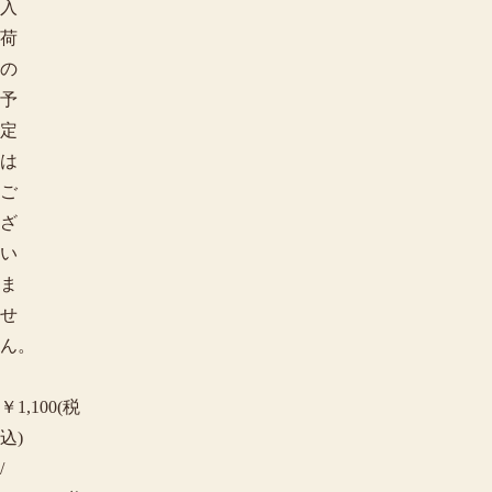
入
荷
の
予
定
は
ご
ざ
い
ま
せ
ん。
￥1,100(税
込)
/