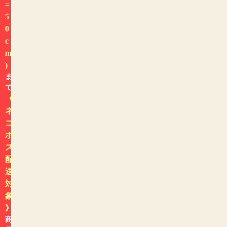
=
5
0
c
m
)
ま
で
《
ネ
コ
ポ
色から探す
ス
配
送
対
象
》
商