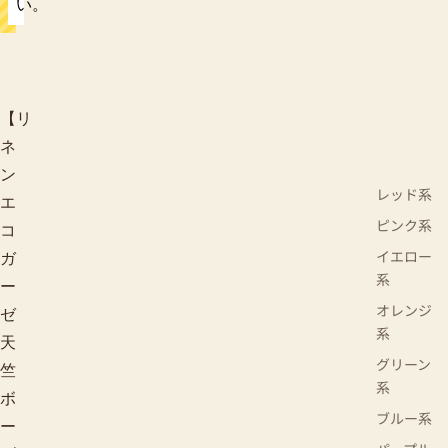
い。
【リ
ネ
ン
レッド系
エ
ピンク系
コ
イエロー
ガ
系
ー
オレンジ
ゼ
系
天
グリーン
竺
系
ボ
ブルー系
ー