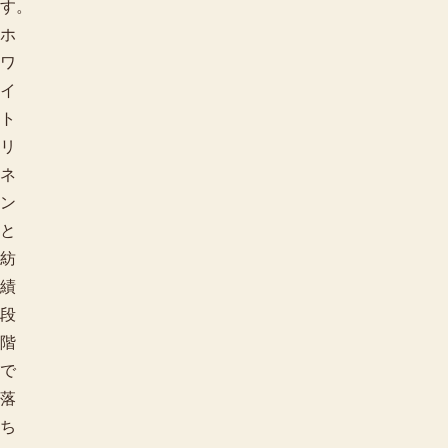
す。
ホ
ワ
イ
ト
リ
ネ
ン
と
紡
績
段
階
で
落
ち