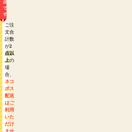
品
で
す
ご注
文合
計数
が
2
点以
上
の
場
合、
ネコ
ポス
配送
はご
利用
いた
だけ
ませ