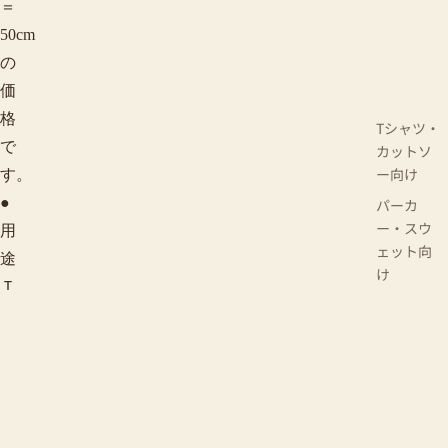
＝
50cm
の
価
格
Tシャツ・
で
カットソ
ー向け
す。
●
パーカ
ー・スウ
用
ェット向
途
け
Ｔ
カーディ
シ
ガン・羽
ャ
織り向け
¥1,100(税込)
ツ、
ワンピー
タ
ス・チュ
ニック向
ン