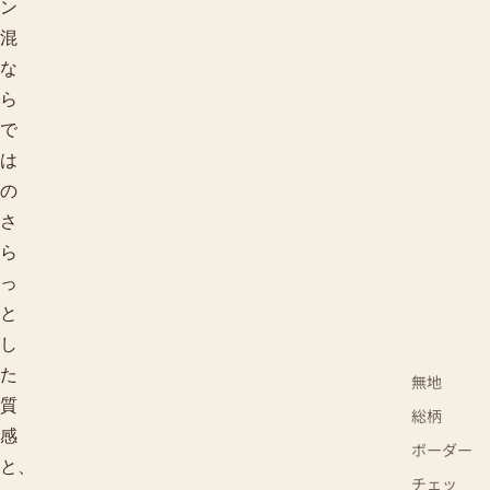
ン
混
な
ら
で
は
の
さ
ら
っ
と
し
た
無地
質
総柄
感
ボーダー
と、
チェッ