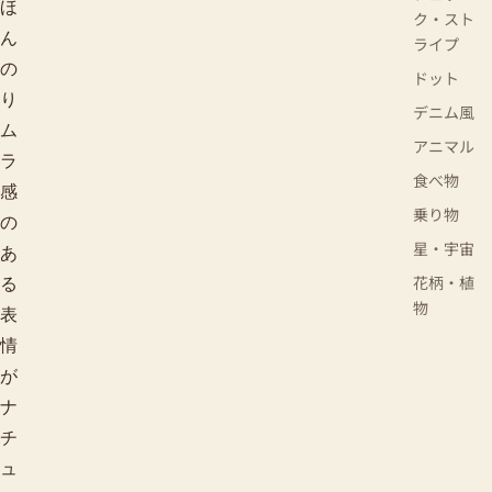
ほ
ク・スト
ん
ライプ
の
ドット
り
デニム風
ム
アニマル
ラ
食べ物
感
乗り物
の
星・宇宙
あ
花柄・植
る
物
表
情
が
ナ
チ
ュ