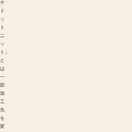
チ
ド
ッ
ト
ニ
ッ
ト」
と
は
一
部
加
工
先
を
変