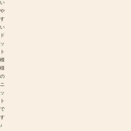
い
や
す
い
ド
ッ
ト
模
様
の
ニ
ッ
ト
で
す
♪