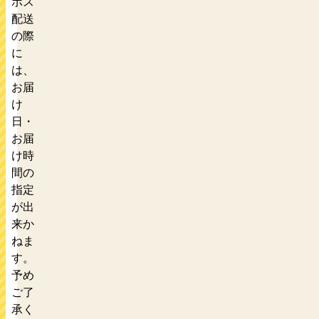
ポス
配送
の際
に
は、
お届
け
日・
お届
け時
間の
指定
が出
来か
ねま
す。
予め
ご了
承く