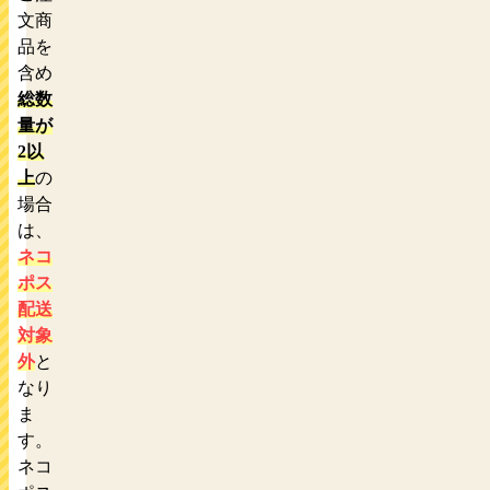
文商
品を
含め
総数
量が
2以
上
の
場合
は、
ネコ
ポス
配送
対象
外
と
なり
ま
す。
ネコ