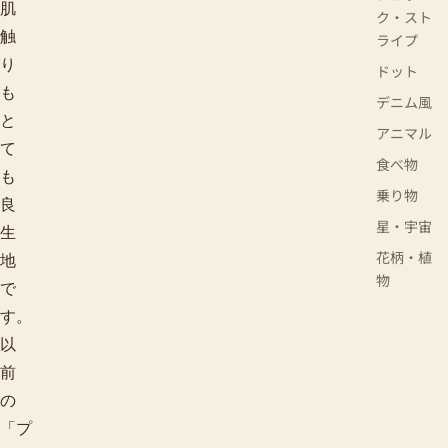
肌
ク・スト
触
ライプ
り
ドット
も
デニム風
と
アニマル
て
食べ物
も
乗り物
良
星・宇宙
生
花柄・植
地
物
で
す。
以
前
の
「プ