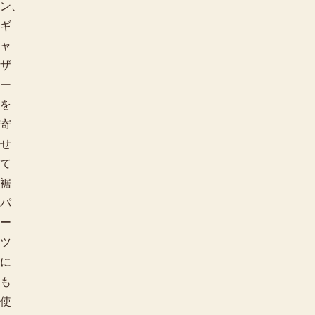
ン、
ギ
ャ
ザ
ー
を
寄
せ
て
裾
パ
ー
ツ
に
も
使