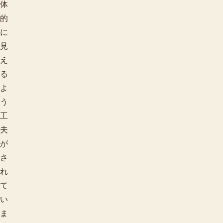
体
的
に
見
え
る
よ
う
工
夫
が
さ
れ
て
い
ま