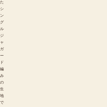
た
シ
ン
グ
ル
ジ
ャ
ガ
ー
ド
編
み
の
生
地
で