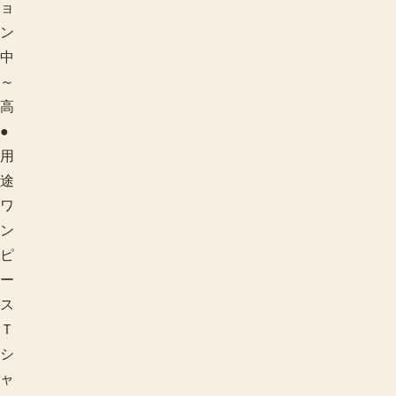
ョ
ン
中
～
高
●
用
途
ワ
ン
ピ
ー
ス
Ｔ
シ
ャ