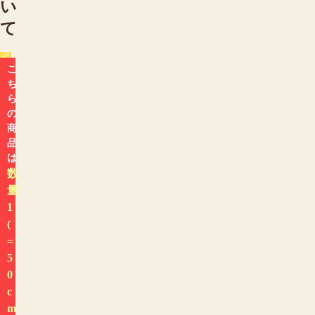
い
て
こ
ち
ら
の
商
品
は
数
量
1
(
=
5
0
c
m