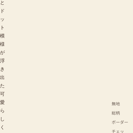
と
ド
ッ
ト
模
様
が
浮
き
出
た
可
愛
無地
ら
総柄
し
ボーダー
く
チェッ