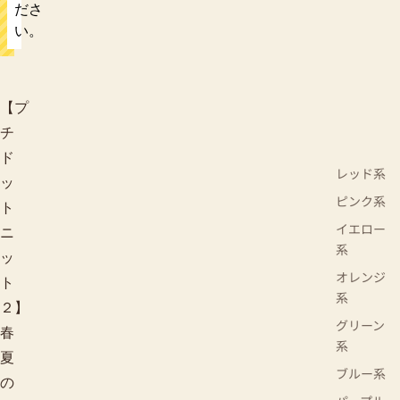
ださ
い。
【プ
チ
ド
レッド系
ッ
ピンク系
ト
イエロー
ニ
系
ッ
オレンジ
ト
系
２】
グリーン
春
系
夏
ブルー系
の