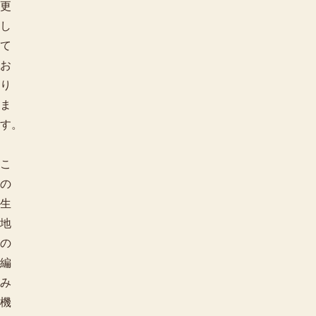
更
し
て
お
り
ま
す。
こ
の
生
地
の
編
み
機