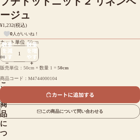
プチドットニット２ リネンベ
ージュ
¥1,232(税込)
0
人がいいね！
カット単位
50cm
数量
数量
を減
を増
らす
やす
販売単位：50cm × 数量
1
=
50cm
商品コード：M4744000104
こ
の
カートに追加する
商
この商品について問い合わせる
品
に
つ