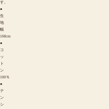
す。
●
生
地
幅
168cm
●
コ
ッ
ト
ン
100％
●
テ
ン
シ