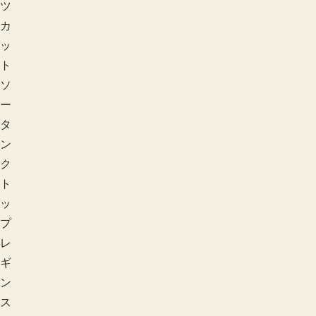
ツ
カ
ッ
ト
ソ
ー
タ
ン
ク
ト
ッ
プ
レ
ギ
季節で探す
ン
ス