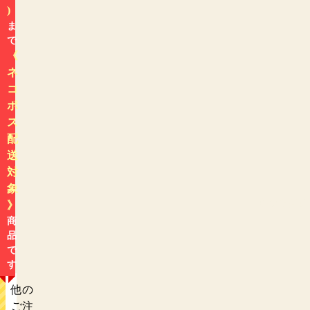
)
ま
で
《
ネ
コ
ポ
ス
配
送
対
象
色から探す
》
商
品
で
す
他の
ご注