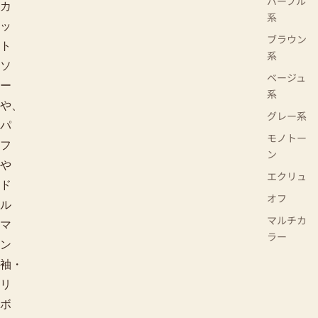
パープル
カ
系
ッ
ブラウン
ト
系
ソ
ベージュ
ー
系
や、
グレー系
パ
モノトー
フ
ン
や
エクリュ
ド
オフ
ル
マルチカ
マ
ラー
ン
袖・
リ
ボ