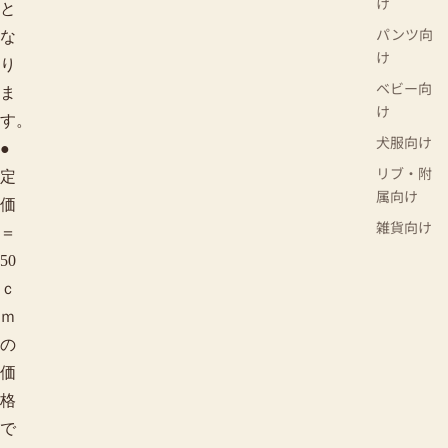
け
と
パンツ向
な
け
り
ベビー向
ま
け
す。
犬服向け
●
リブ・附
定
属向け
価
雑貨向け
＝
50
ｃ
ｍ
の
価
格
で