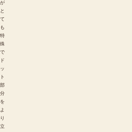
が
と
て
も
特
殊
で
ド
用途で探す
ッ
ト
部
分
を
よ
り
立