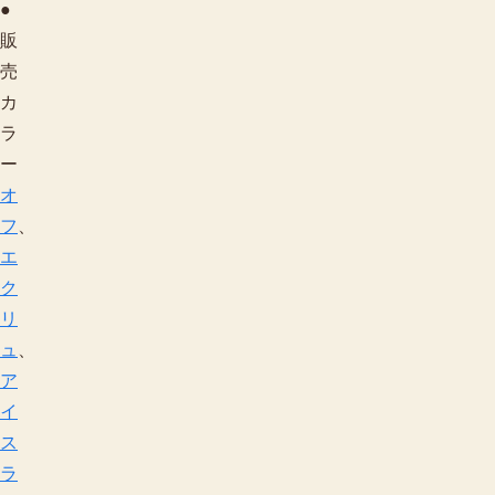
●
販
売
カ
ラ
ー
オ
フ
、
エ
ク
リ
ュ
、
ア
イ
ス
ラ