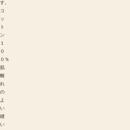
す。
コ
ッ
ト
ン
１
０
０％
肌
離
れ
の
よ
い
縫
い