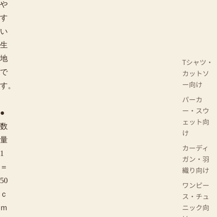
や
す
い
生
地
Tシャツ・
で
カットソ
ー向け
す。
パーカ
ー・スウ
●
ェット向
数
け
量
カーディ
1
ガン・羽
＝
織り向け
50
ワンピー
ｃ
ス・チュ
ニック向
ｍ