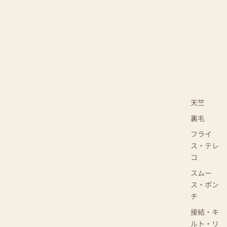
天竺
裏毛
フライ
ス・テレ
コ
スムー
ス・ポン
チ
接結・キ
ルト・リ