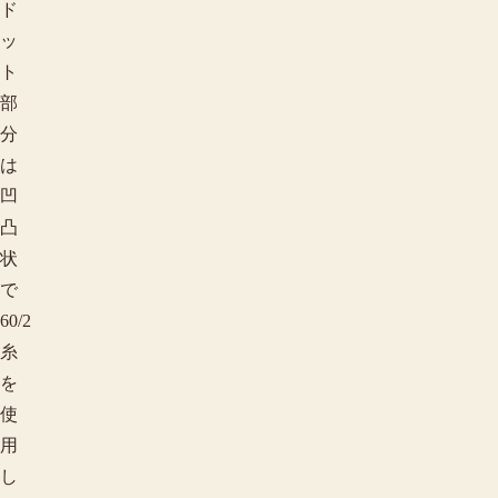
ド
ッ
ト
部
分
は
凹
凸
状
で
60/2
糸
柄で探す
を
使
用
し