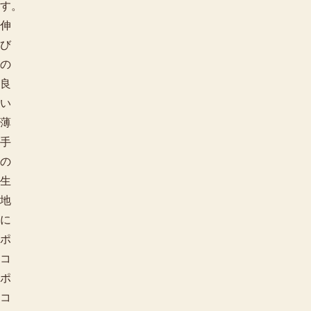
す。
伸
び
の
良
い
薄
手
の
生
地
に
ポ
コ
ポ
コ