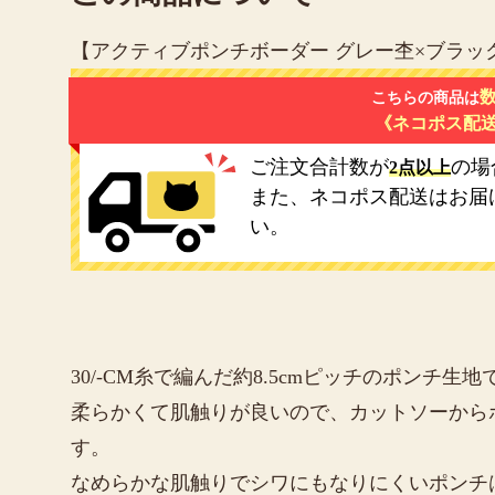
【アクティブポンチボーダー グレー杢×ブラッ
数
こちらの商品は
《ネコポス配
ご注文合計数が
の場
2点以上
また、ネコポス配送はお届
い。
30/-CM糸で編んだ約8.5cmピッチのポンチ
柔らかくて肌触りが良いので、カットソーから
す。
なめらかな肌触りでシワにもなりにくいポンチ