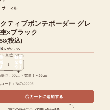
・サーマル
クティブポンチボーダー グレ
杢×ブラック
858(税込)
0
人がいいね！
ット単位
50cm
量
数量
減
を増
す
やす
単位：50cm × 数量
1
=
50cm
コード：B47422206
カートに追加する
この商品について問い合わせる