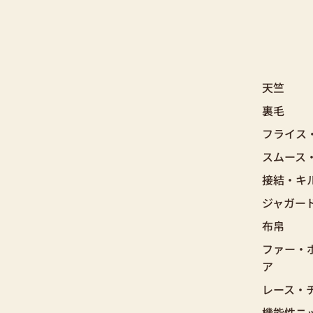
天竺
裏毛
フライス
スムース
接結・キ
ジャガー
布帛
ファー・
ア
レース・
機能性ニ