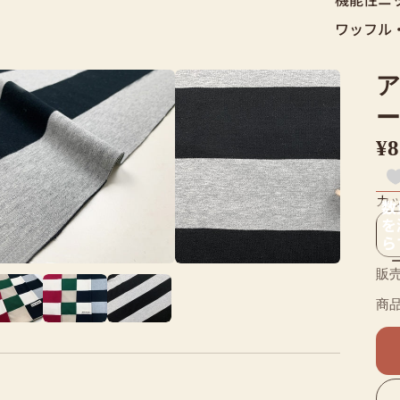
ワッフル
ア
ー
¥
カ
数
を
ら
販売
商品