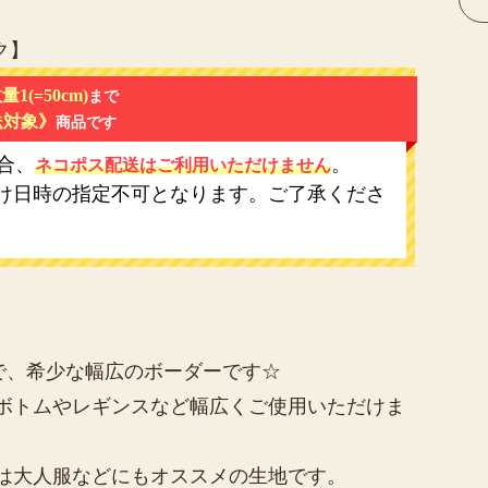
ク】
量1(=50cm)
まで
送対象》
商品です
合、
。
ネコポス配送はご利用いただけません
け日時の指定不可となります。ご了承くださ
生地で、希少な幅広のボーダーです☆
ボトムやレギンスなど幅広くご使用いただけま
は大人服などにもオススメの生地です。