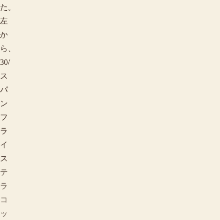
た。
左
か
ら、
30/
ス
パ
ン
フ
ラ
イ
ス
テ
ラ
コ
ッ