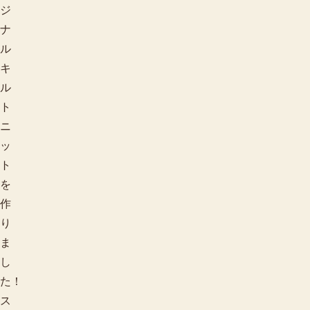
ジ
ナ
ル
キ
ル
ト
ニ
ッ
ト
を
作
り
ま
し
た！
ス