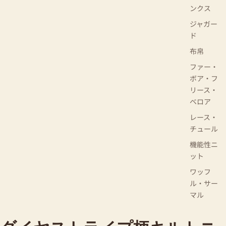
ンクス
ジャガー
ド
布帛
ファー・
ボア・フ
リース・
ベロア
レース・
チュール
機能性ニ
ット
ワッフ
ル・サー
マル