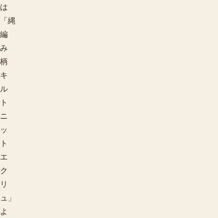
は
「縄
編
み
柄
キ
ル
用途で探す
ト
ニ
ッ
ト
エ
ク
リ
ュ」
よ