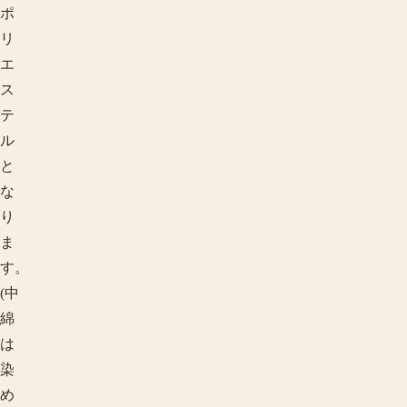
ポ
リ
エ
ス
テ
ル
と
な
り
ま
す。
(中
綿
は
染
め