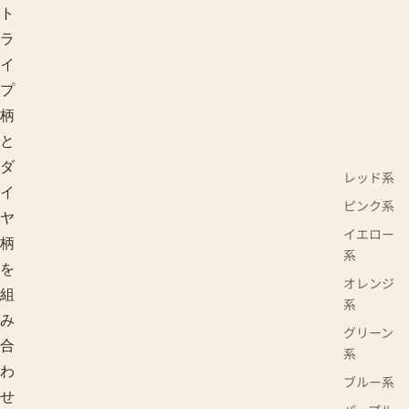
ト
ラ
イ
プ
柄
と
ダ
レッド系
イ
ピンク系
ヤ
イエロー
柄
系
を
オレンジ
組
系
み
グリーン
合
系
わ
ブルー系
せ