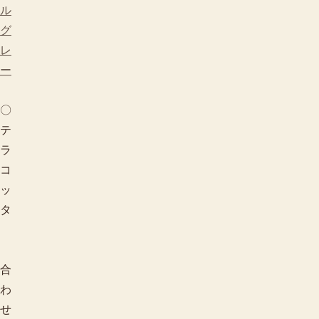
ル
グ
レ
ー
〇
テ
ラ
コ
ッ
タ
合
わ
せ