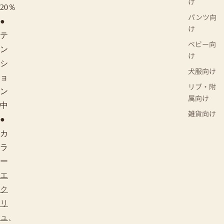
け
20％
パンツ向
●
け
テ
ベビー向
ン
け
シ
犬服向け
ョ
リブ・附
ン
属向け
中
雑貨向け
●
カ
ラ
ー
エ
ク
リ
ュ
、