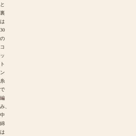
と
裏
は
30
の
コ
ッ
ト
ン
糸
で
編
み、
中
綿
は