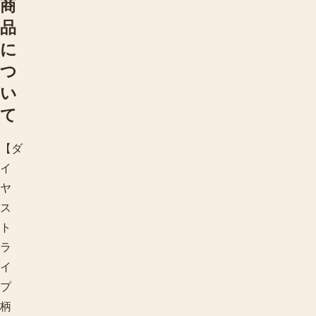
商
品
に
つ
い
て
【ダ
イ
ヤ
ス
ト
ラ
イ
プ
柄