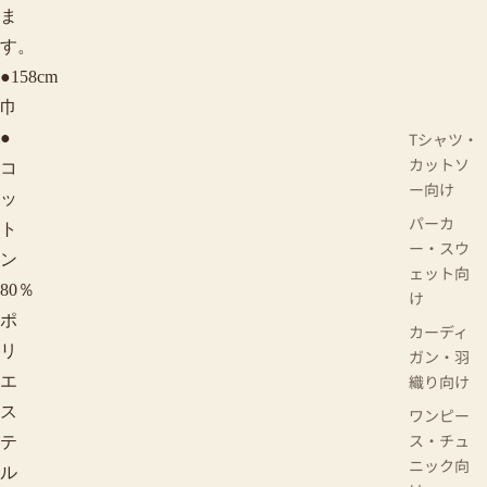
ま
す。
●158cm
巾
●
Tシャツ・
カットソ
コ
ー向け
ッ
パーカ
ト
ー・スウ
ン
ェット向
80％
け
ポ
カーディ
リ
ガン・羽
織り向け
エ
ス
ワンピー
ス・チュ
テ
ニック向
ル