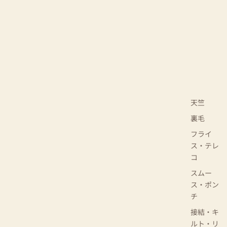
天竺
裏毛
フライ
ス・テレ
コ
スムー
ス・ポン
チ
接結・キ
ルト・リ