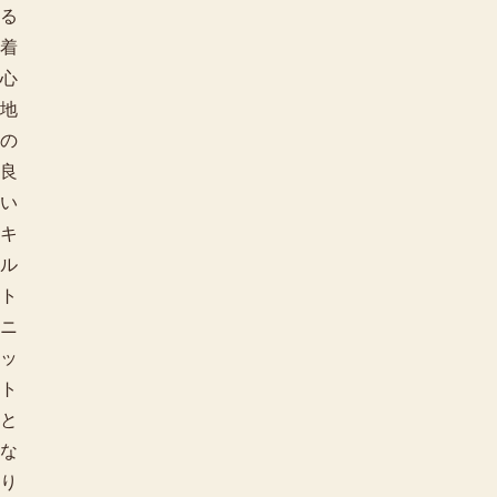
る
着
心
地
の
良
い
キ
ル
ト
ニ
ッ
ト
と
な
り