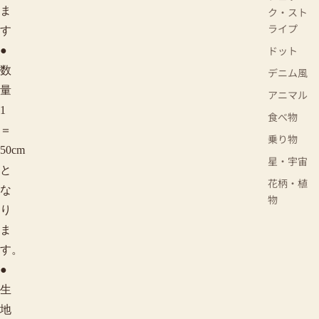
ま
ク・スト
ライプ
す
ドット
●
数
デニム風
量
アニマル
1
食べ物
＝
乗り物
50cm
星・宇宙
と
花柄・植
な
物
り
ま
す。
●
生
地