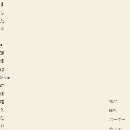
ま
し
た
☆
●
定
価
は
50cm
の
価
無地
格
と
総柄
な
ボーダー
り
チェッ