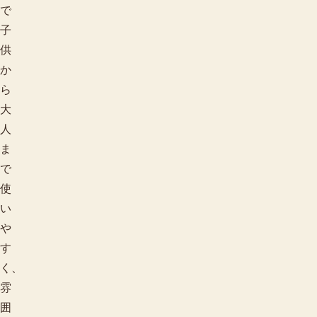
で
子
供
か
ら
大
人
ま
で
使
い
や
す
く、
雰
囲