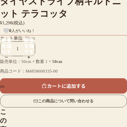
ダイヤストライプ柄キルトニ
ット テラコッタ
¥1,298(税込)
0
人がいいね！
カット単位
50cm
数量
数量
を減
を増
らす
やす
販売単位：50cm × 数量
1
=
50cm
商品コード：M4858600335-00
カートに追加する
この商品について問い合わせる
こ
の