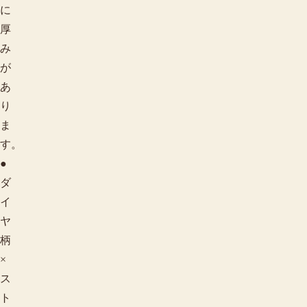
に
厚
み
が
あ
り
ま
す。
●
ダ
イ
ヤ
柄
×
ス
ト