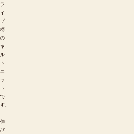
ラ
イ
プ
柄
の
キ
ル
ト
ニ
ッ
ト
で
す。
伸
び