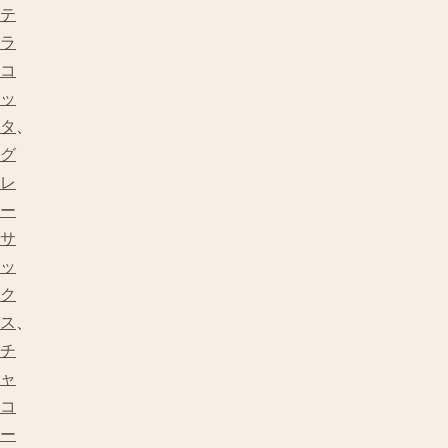
テ
ラ
コ
ッ
タ
、
グ
レ
ー
サ
ッ
ク
ス
、
チ
ャ
コ
ー