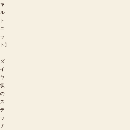
キ
ル
ト
ニ
ッ
ト】
ダ
イ
ヤ
色から探す
状
の
ス
テ
ッ
チ