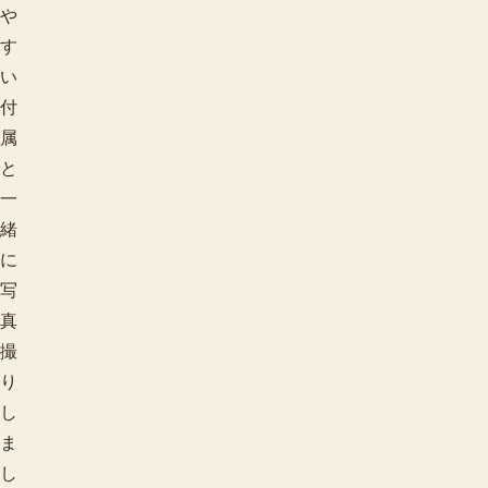
や
す
い
付
属
と
一
緒
に
写
真
撮
り
し
季節で探す
ま
し