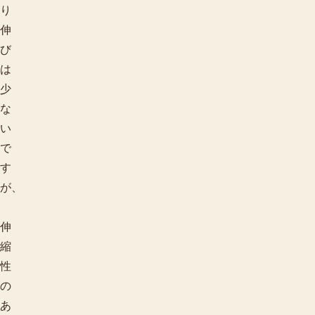
り
伸
び
は
少
な
い
で
す
が、
伸
縮
性
の
あ