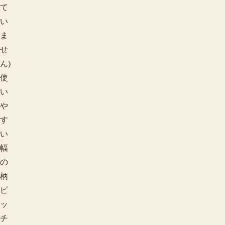
て
い
ま
せ
ん)
使
い
や
す
い
幅
の
柄で探す
柄
ピ
ッ
チ