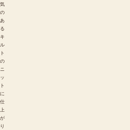
気
の
あ
る
キ
ル
ト
の
ニ
ッ
ト
に
仕
上
が
り