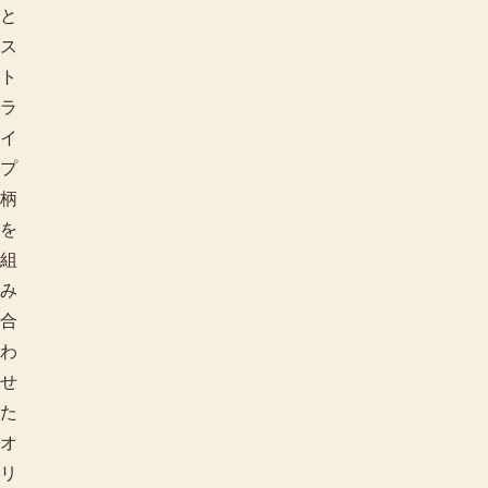
と
ス
ト
ラ
イ
プ
柄
を
組
み
合
わ
せ
た
オ
リ