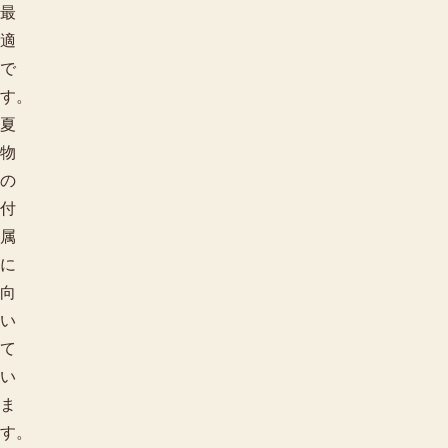
最
適
で
す。
夏
物
の
付
属
に
向
い
柄で探す
て
い
ま
す。