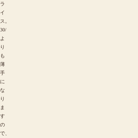
ラ
イ
ス。
30/
よ
り
も
薄
手
に
な
り
ま
す
の
で、