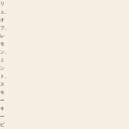
リ
ュ、
オ
フ、
レ
モ
ン、
ミ
ン
ト、
ス
モ
ー
キ
ー
ピ