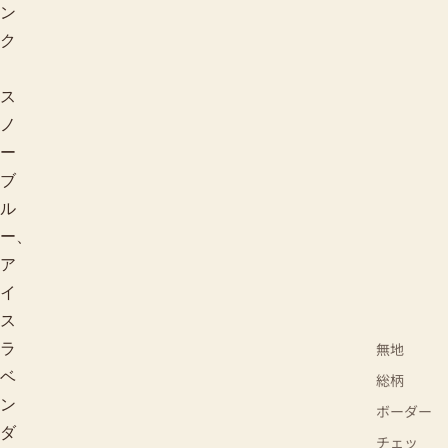
ン
ク
ス
ノ
ー
ブ
ル
ー、
ア
イ
ス
無地
ラ
ベ
総柄
ン
ボーダー
ダ
チェッ