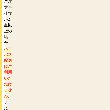
ご注
文合
計数
が
2
点以
上
の
場
合、
ネコ
ポス
配送
はご
利用
いた
だけ
ませ
ん
。
ま
た、