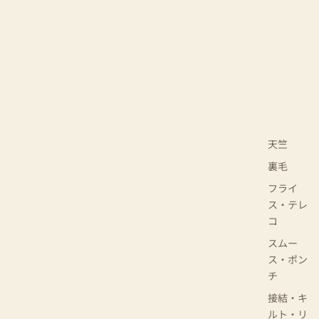
天竺
裏毛
フライ
ス・テレ
コ
スムー
ス・ポン
チ
接結・キ
ルト・リ