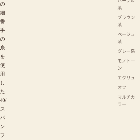
パープル
の
系
細
ブラウン
番
系
手
ベージュ
の
系
糸
グレー系
を
モノトー
使
ン
用
エクリュ
し
オフ
た
マルチカ
40/
ラー
ス
パ
ン
フ