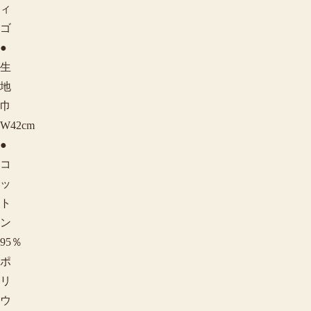
ィ
ゴ
●
生
地
巾
W42cm
●
コ
ッ
ト
ン
95％
ポ
リ
ウ