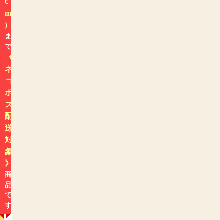
c
m
)
ま
で
《
ネ
コ
ポ
ス
配
送
対
色から探す
象
》
商
品
で
す