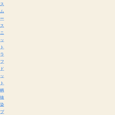
ス
ム
ー
ス
ニ
ッ
ト
ラ
フ
ド
ッ
ト
柄
抜
染
プ