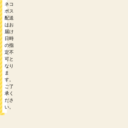
ネコ
ポス
配送
はお
届け
日時
の指
定不
可と
なり
ま
す。
ご了
承く
ださ
い。