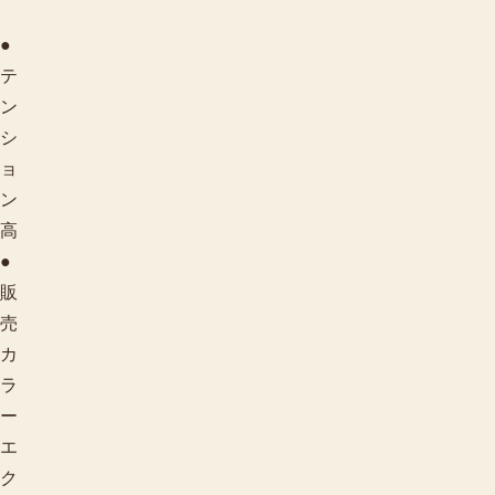
●
テ
ン
シ
ョ
ン
高
●
販
売
カ
ラ
ー
エ
ク