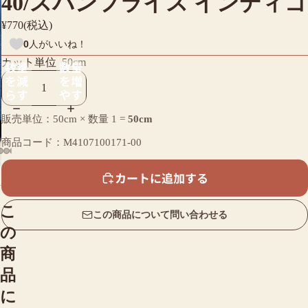
40/スパンフライス インディゴ
¥770(税込)
0
人がいいね！
カット単位
50cm
数量
数量
を減
を増
らす
やす
販売単位：50cm × 数量
1
=
50cm
商品コード：M4107100171-00
カートに追加する
こ
この商品について問い合わせる
の
商
品
に