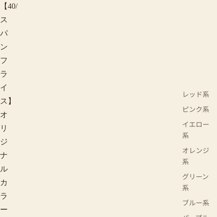
【40/
ス
パ
ン
フ
ラ
イ
レッド系
ス】
ピンク系
オ
イエロー
リ
系
ジ
オレンジ
ナ
系
ル
グリーン
カ
系
ラ
ブルー系
ー