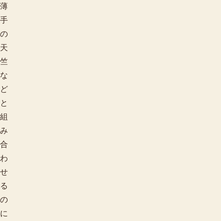
薄
手
の
天
竺
な
ど
と
組
み
合
わ
せ
る
の
に