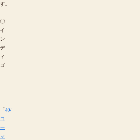
す。
◯
イ
ン
デ
ィ
用途で探す
ゴ
「
40/
コ
ー
マ