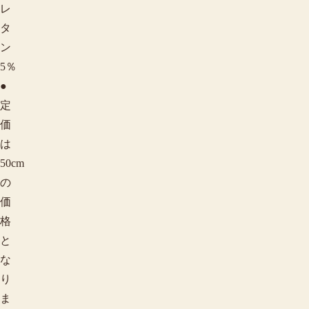
レ
タ
ン
5％
●
定
価
は
50cm
の
価
格
と
な
り
ま