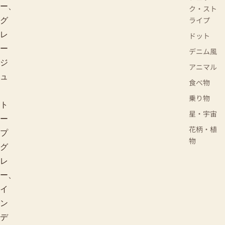
ー、
ク・スト
ライプ
グ
レ
ドット
ー
デニム風
ジ
アニマル
ュ
食べ物
乗り物
ト
星・宇宙
ー
花柄・植
プ
物
グ
レ
ー、
イ
ン
デ