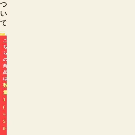
つ
い
て
こ
ち
ら
の
商
品
は
数
量
1
(
=
5
0