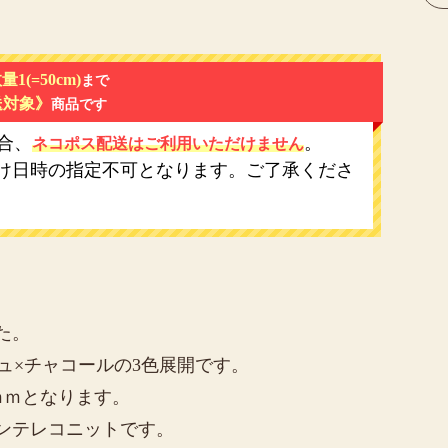
量1(=50cm)
まで
送対象》
商品です
合、
。
ネコポス配送はご利用いただけません
け日時の指定不可となります。ご了承くださ
た。
ュ×チャコールの3色展開です。
ｍｍとなります。
ンテレコニットです。