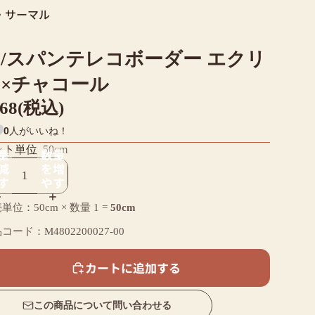
・サーマル
0/スパンテレコボーダー エクリ
×チャコール
968(税込)
0
人がいいね！
ット単位
50cm
量
数量
減
を増
す
やす
単位：50cm × 数量
1
=
50cm
コード：M4802200027-00
カートに追加する
この商品について問い合わせる