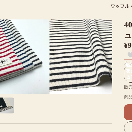
ワッフル
4
ュ
¥
カ
数
を
ら
販売
商品