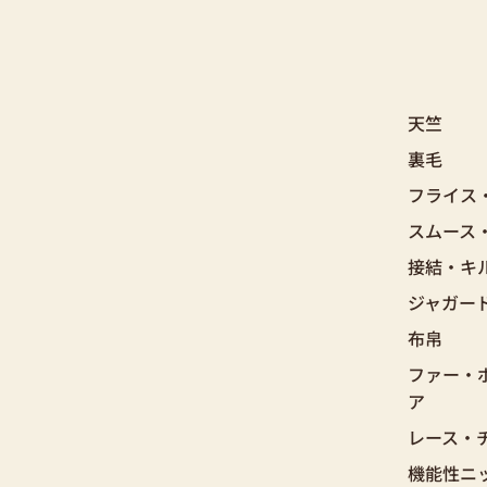
天竺
裏毛
フライス
スムース
接結・キ
ジャガー
布帛
ファー・
ア
レース・
機能性ニ