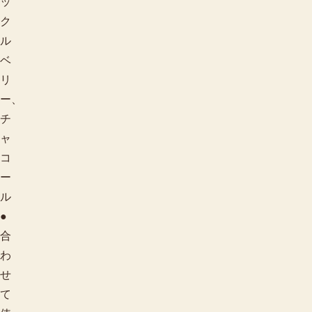
ッ
ク
ル
ベ
リ
ー、
チ
ャ
コ
ー
ル
●
合
わ
せ
て