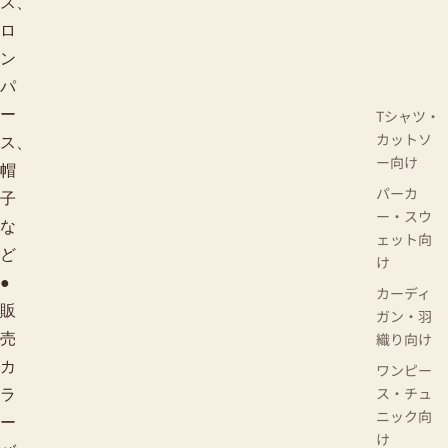
ス、
ロ
ン
パ
ー
Tシャツ・
カットソ
ス、
ー向け
帽
パーカ
子
ー・スウ
な
ェット向
ど
け
●
カーディ
販
ガン・羽
織り向け
売
カ
ワンピー
ス・チュ
ラ
ニック向
ー
け