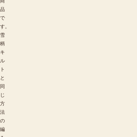
商
品
で
す。
雪
柄
キ
ル
ト
と
同
じ
方
法
の
編