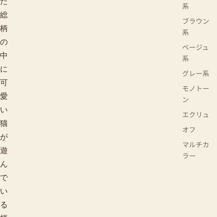
た
系
総
ブラウン
柄
系
の
ベージュ
中
系
に
グレー系
可
モノトー
愛
ン
い
エクリュ
猫
オフ
が
マルチカ
遊
ラー
ん
で
い
る