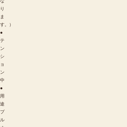
な
り
ま
す。）
●
テ
ン
シ
ョ
ン
中
●
用
途
プ
ル