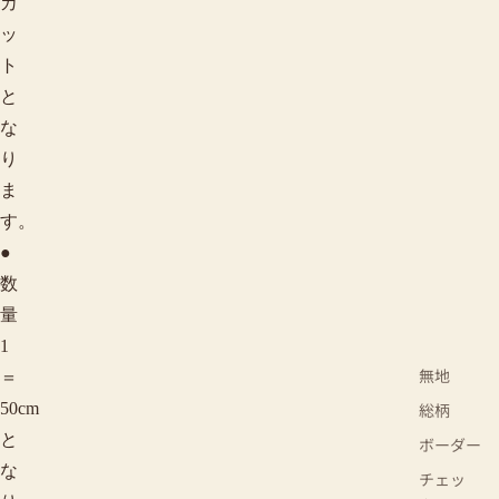
カ
ッ
ト
と
な
り
ま
す。
●
数
量
1
無地
＝
50cm
総柄
と
ボーダー
な
チェッ