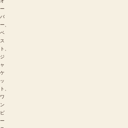
オ
ー
バ
ー、
ベ
ス
ト、
ジ
ャ
ケ
ッ
ト、
ワ
ン
ピ
ー