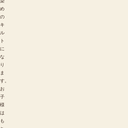
染
め
の
キ
ル
ト
に
な
り
ま
す。
お
柄で探す
子
様
は
も