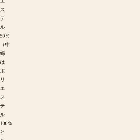
エ
ス
テ
ル
50％
（中
綿
用途で探す
は
ポ
リ
エ
ス
テ
ル
100％
と