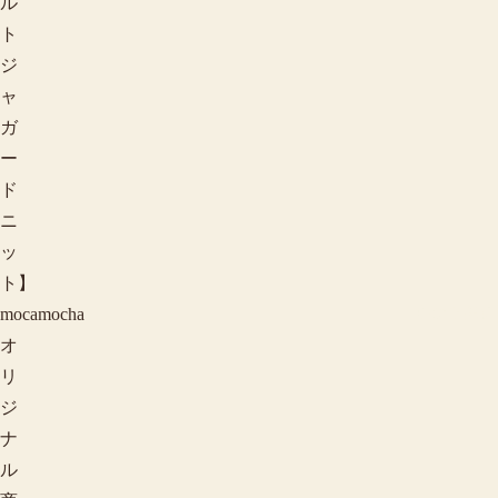
ル
ト
ジ
ャ
ガ
ー
ド
ニ
ッ
ト】
色から探す
mocamocha
オ
リ
ジ
ナ
ル