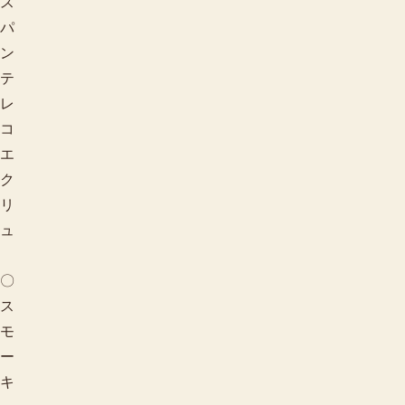
ス
パ
ン
テ
レ
コ
エ
ク
リ
ュ
〇
ス
モ
ー
キ