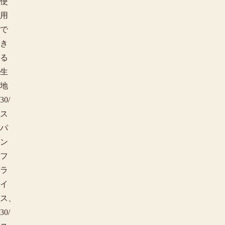
使
用
で
き
る
生
地
30/
ス
パ
ン
フ
ラ
イ
季節で探す
ス、
30/