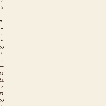
メ
☆
●
こ
ち
ら
の
カ
ラ
ー
は
注
文
後
の