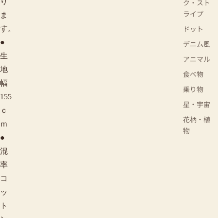
り
ク・スト
ライプ
ま
ドット
す。
●
デニム風
生
アニマル
地
食べ物
幅
乗り物
155
星・宇宙
ｃ
花柄・植
ｍ
物
●
混
率
コ
ッ
ト