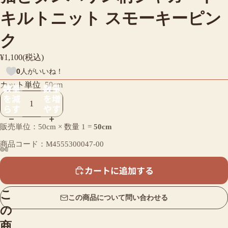
キルトニット スモーキーピン
ク
¥1,100(税込)
0
人がいいね！
カット単位
50cm
数量
数量
を減
を増
らす
やす
販売単位：50cm × 数量
1
=
50cm
商品コード：M4555300047-00
カートに追加する
こ
この商品について問い合わせる
の
商