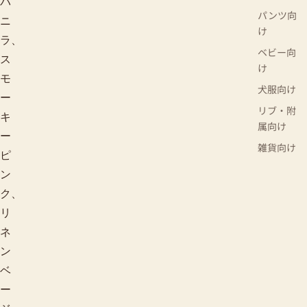
バ
パンツ向
ニ
け
ラ、
ベビー向
ス
け
モ
犬服向け
ー
リブ・附
キ
属向け
ー
雑貨向け
ピ
ン
ク、
リ
ネ
ン
ベ
ー