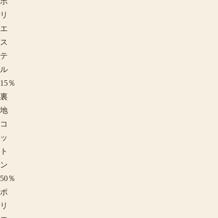
ポ
リ
エ
ス
テ
ル
15％
裏
地
コ
ッ
ト
ン
50％
ポ
リ