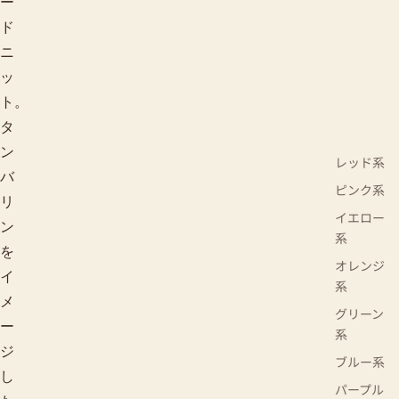
ー
ド
ニ
ッ
ト。
タ
ン
レッド系
バ
ピンク系
リ
イエロー
ン
系
を
オレンジ
イ
系
メ
グリーン
ー
系
ジ
ブルー系
し
パープル