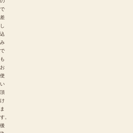
の
で
差
し
込
み
で
も
お
使
い
頂
け
ま
す。
後