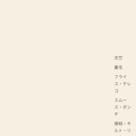
天竺
裏毛
フライ
ス・テレ
コ
スムー
ス・ポン
チ
接結・キ
ルト・リ