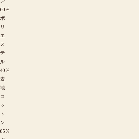
ン
60％
ポ
リ
エ
ス
テ
ル
40％
表
地
コ
ッ
ト
ン
85％