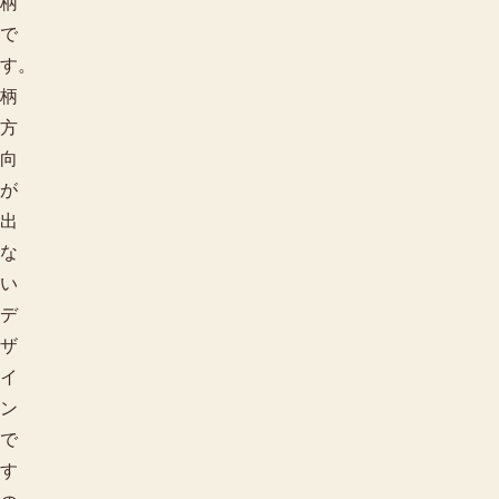
柄
で
す。
柄
方
向
が
出
な
い
デ
ザ
イ
ン
で
す