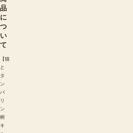
品
に
つ
い
て
【猫
と
タ
ン
バ
リ
ン
柄
キ