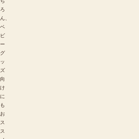
ち
ろ
ん、
ベ
ビ
ー
グ
ッ
ズ
向
け
に
も
お
ス
ス