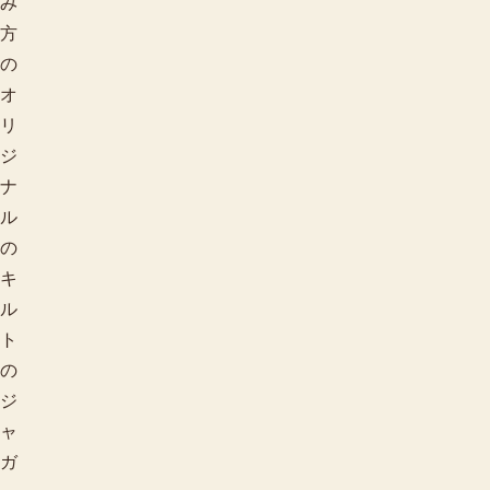
み
方
の
オ
リ
ジ
ナ
ル
の
キ
ル
ト
の
ジ
ャ
ガ