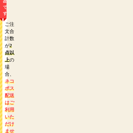
品
で
す
ご注
文合
計数
が
2
点以
上
の
場
合、
ネコ
ポス
配送
はご
利用
いた
だけ
ませ