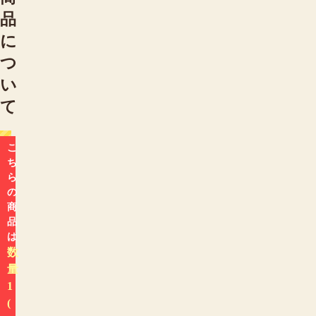
品
に
つ
い
て
こ
ち
ら
の
商
品
は
数
量
1
(