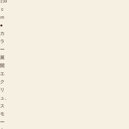
150
ｃ
ｍ
●
カ
ラ
ー
展
開
エ
ク
リ
ュ、
ス
モ
ー