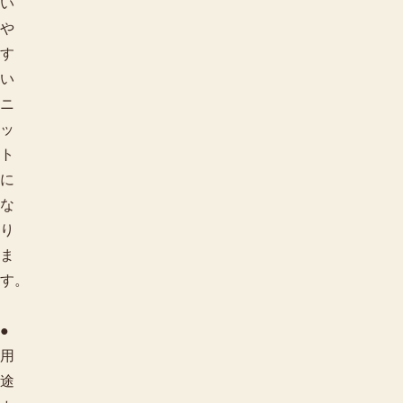
い
や
す
い
ニ
ッ
ト
に
な
り
ま
す。
●
用
途