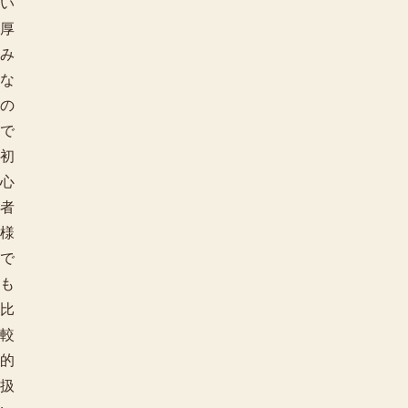
い
厚
み
な
の
で
初
心
者
様
で
も
比
較
的
扱