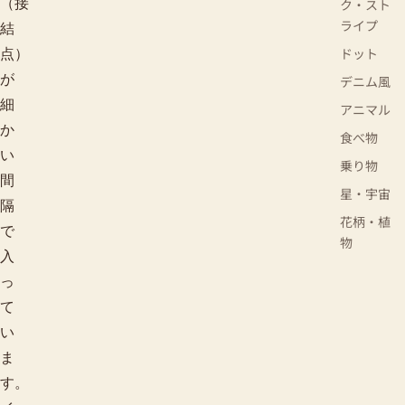
（接
ク・スト
ライプ
結
ドット
点）
が
デニム風
細
アニマル
か
食べ物
い
乗り物
間
星・宇宙
隔
花柄・植
で
物
入
っ
て
い
ま
す。