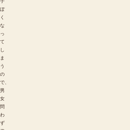
子
ぽ
く
な
っ
て
し
ま
う
の
で、
男
女
問
わ
ず