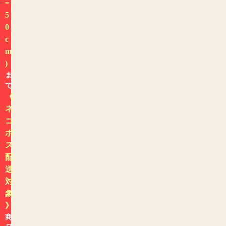
=
5
0
c
m
)
ま
で
《
ネ
コ
ポ
色から探す
ス
配
送
対
象
》
商