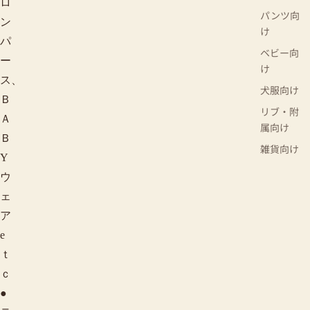
ロ
パンツ向
ン
け
パ
ベビー向
ー
け
ス、
犬服向け
Ｂ
リブ・附
Ａ
属向け
Ｂ
雑貨向け
Y
ウ
ェ
ア
e
ｔ
ｃ
●