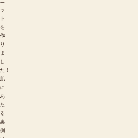
ニ
ッ
ト
を
作
り
ま
し
た！
肌
に
あ
た
る
裏
側