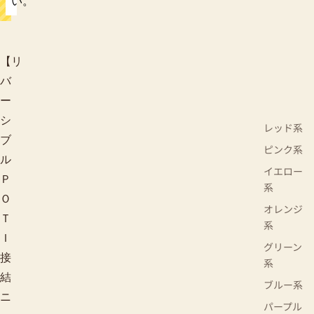
い。
【リ
バ
ー
シ
レッド系
ブ
ピンク系
ル
イエロー
Ｐ
系
Ｏ
オレンジ
Ｔ
系
Ｉ
グリーン
接
系
結
ブルー系
ニ
パープル