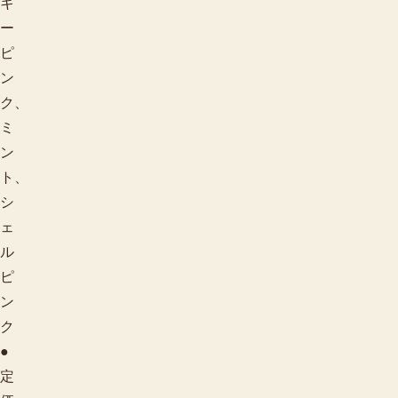
キ
ー
ピ
ン
ク、
ミ
ン
ト、
シ
ェ
ル
ピ
ン
ク
季節で探す
●
定