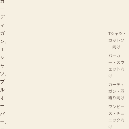
カ
ー
デ
ィ
Tシャツ・
ガ
カットソ
ン、
ー向け
Ｔ
パーカ
シ
ー・スウ
ャ
ェット向
ツ、
け
プ
カーディ
ル
ガン・羽
織り向け
オ
ー
ワンピー
ス・チュ
バ
ニック向
ー、
け