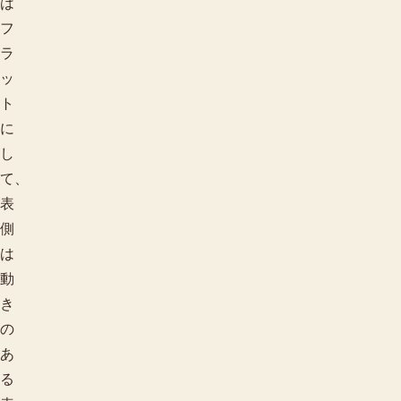
は
フ
ラ
ッ
ト
に
し
て、
表
側
は
動
き
の
あ
る