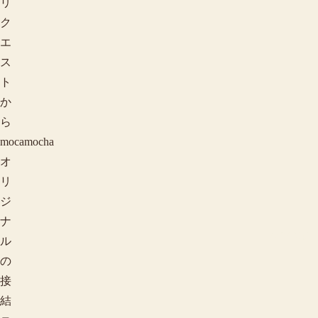
リ
ク
エ
ス
ト
か
ら
mocamocha
オ
リ
ジ
ナ
柄で探す
ル
の
接
結