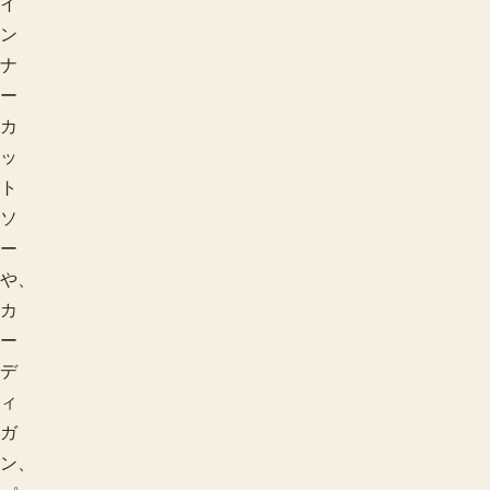
イ
ン
ナ
ー
カ
ッ
ト
ソ
ー
や、
カ
ー
デ
ィ
ガ
ン、