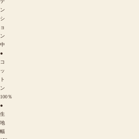
テ
ン
シ
ョ
ン
中
●
コ
ッ
ト
ン
100％
●
生
地
幅