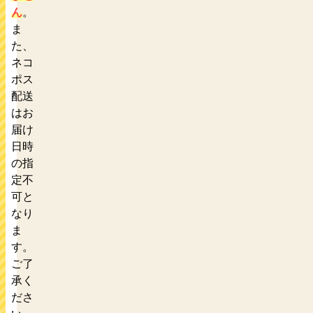
ん
。
ま
た、
ネコ
ポス
配送
はお
届け
日時
の指
定不
可と
なり
ま
す。
ご了
承く
ださ