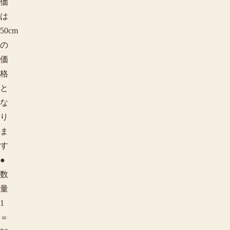
価
は
50cm
の
価
格
と
な
り
ま
す
●
数
量
1
＝