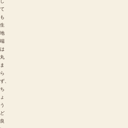
し
て
も
生
地
端
は
用途で探す
丸
ま
ら
ず、
ち
ょ
う
ど
良