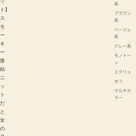
ッ
系
ト】
ブラウン
ス
系
モ
ベージュ
ー
系
キ
グレー系
ー
モノトー
接
ン
結
エクリュ
ニ
オフ
ッ
マルチカ
ト
ラー
だ
と
女
の