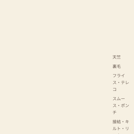
天竺
裏毛
フライ
ス・テレ
コ
スムー
ス・ポン
チ
接結・キ
ルト・リ