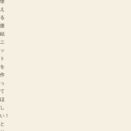
使
え
る
接
結
ニ
ッ
ト
を
作
っ
て
ほ
し
い！
と