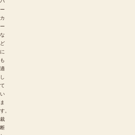
パ
ー
カ
ー
な
ど
に
も
適
し
て
い
ま
す。
裁
断