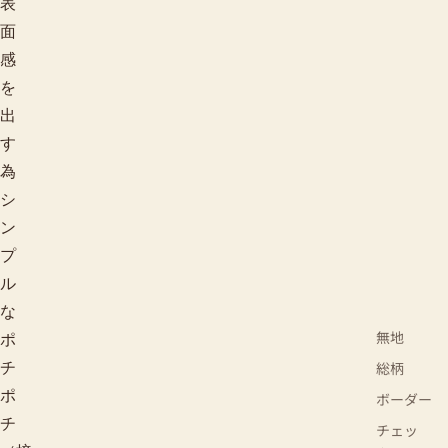
表
面
感
を
出
す
為
シ
ン
プ
ル
な
無地
ポ
総柄
チ
ポ
ボーダー
チ
チェッ