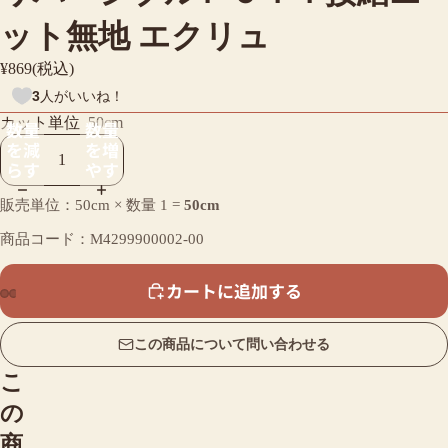
ット無地 エクリュ
¥869(税込)
3
人がいいね！
カット単位
50cm
数量
数量
を減
を増
らす
やす
販売単位：50cm × 数量
1
=
50cm
商品コード：M4299900002-00
カートに追加する
この商品について問い合わせる
こ
の
商