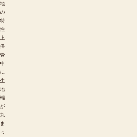
地
の
特
性
上
保
管
中
に
生
地
端
が
丸
ま
っ