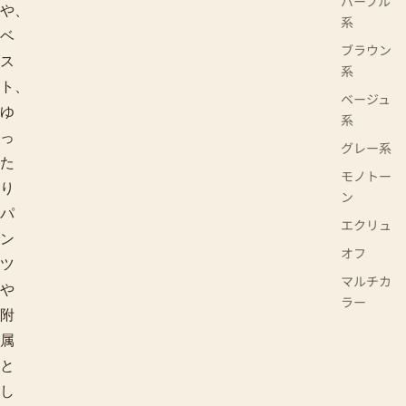
パープル
や、
系
ベ
ブラウン
ス
系
ト、
ベージュ
ゆ
系
っ
グレー系
た
モノトー
り
ン
パ
エクリュ
ン
オフ
ツ
マルチカ
や
ラー
附
属
と
し