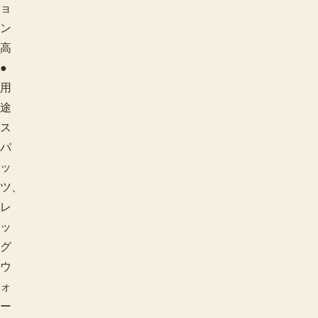
ョ
ン
高
●
用
途
ス
パ
ッ
ツ、
レ
ッ
グ
ウ
季節で探す
ォ
ー