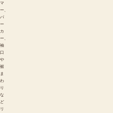
マ
ー、
パ
ー
カ
ー、
袖
口
や
裾
ま
わ
り
な
ど
リ