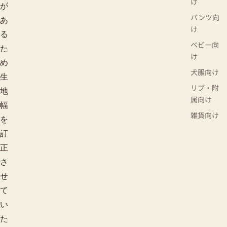
け
が
パンツ向
あ
け
る
ベビー向
た
け
め
犬服向け
生
リブ・附
地
属向け
幅
雑貨向け
を
訂
正
さ
せ
て
い
た