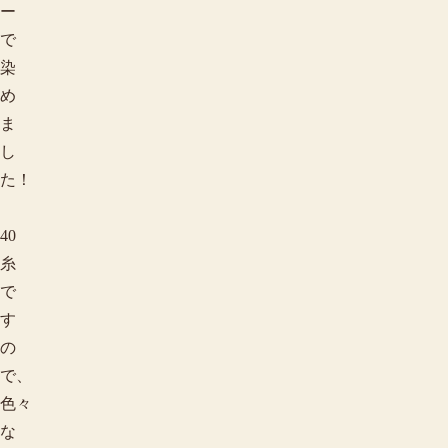
ー
で
染
め
ま
し
た！
40
糸
で
す
の
で、
色々
な