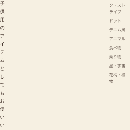
子
ク・スト
ライプ
供
用
ドット
の
デニム風
ア
アニマル
イ
食べ物
テ
乗り物
ム
星・宇宙
と
花柄・植
し
物
て
も
お
使
い
い