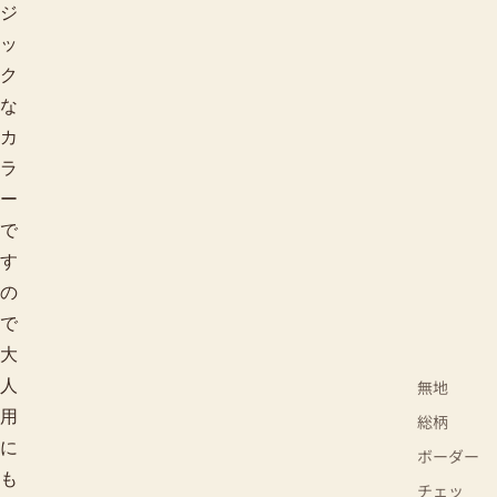
ジ
ッ
ク
な
カ
ラ
ー
で
す
の
で
大
無地
人
用
総柄
に
ボーダー
も
チェッ