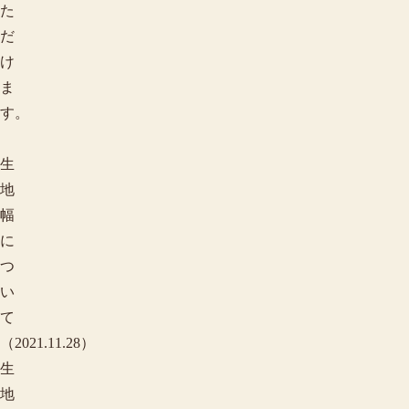
た
だ
け
ま
す。
生
地
幅
に
つ
い
て
（2021.11.28）
生
地