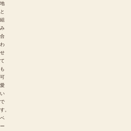
地
と
組
み
合
わ
せ
て
も
可
愛
い
で
す。
ベ
ー