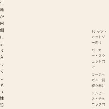
生
地
が
内
側
Tシャツ・
カットソ
に
ー向け
よ
パーカ
り
ー・スウ
入
ェット向
っ
け
て
カーディ
し
ガン・羽
ま
織り向け
う
ワンピー
ス・チュ
性
ニック向
質