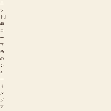
ニ
ッ
ト】
40
コ
ー
マ
糸
の
シ
色から探す
ャ
ー
リ
ン
グ
ア