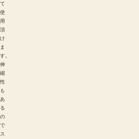
て
使
用
頂
け
ま
す。
伸
縮
性
も
あ
る
の
で
ス