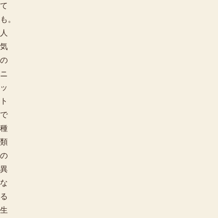
て
も。
人
気
の
ニ
ッ
ト
で
種
類
の
異
な
る
生