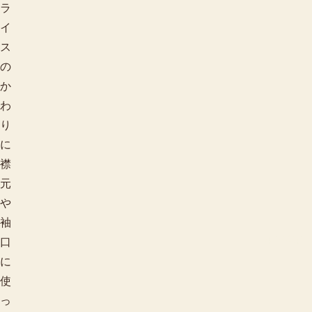
ラ
イ
ス
の
か
わ
り
に
襟
元
や
袖
柄で探す
口
に
使
っ