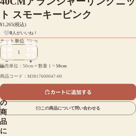
40CMアランシャーリングニッ
ト スモーキーピンク
¥1,265(税込)
0
人がいいね！
カット単位
50cm
数量
数量
を減
を増
らす
やす
販売単位：50cm × 数量
1
=
50cm
商品コード：M3817600047-00
カートに追加する
こ
の
この商品について問い合わせる
商
品
に