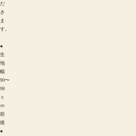
だ
き
ま
す。
●
生
地
幅
90〜
98
ｃ
ｍ
前
後
●