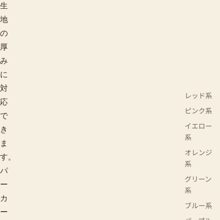
生
地
の
厚
み
に
対
レッド系
応
ピンク系
で
イエロー
き
系
ま
オレンジ
す。
系
パ
グリーン
ー
系
カ
ブルー系
ー