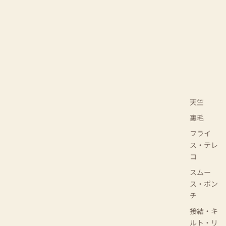
天竺
裏毛
フライ
ス・テレ
コ
スムー
ス・ポン
チ
接結・キ
ルト・リ