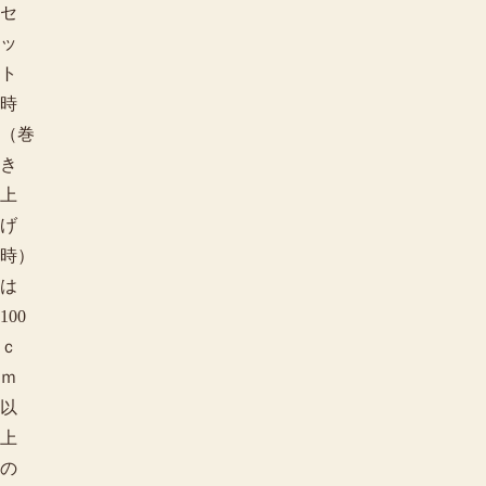
セ
ッ
ト
時
（巻
き
上
げ
時）
は
100
ｃ
ｍ
以
上
の