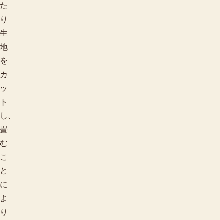
た
り
生
地
を
カ
ッ
ト
し、
畳
む
こ
と
に
よ
り