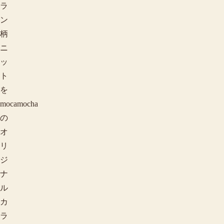
ラ
ン
柄
ニ
ッ
ト
を
mocamocha
の
オ
リ
ジ
ナ
ル
カ
ラ