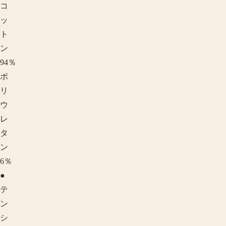
コ
ッ
ト
ン
94％
ポ
リ
ウ
レ
タ
ン
6％
●
テ
ン
シ