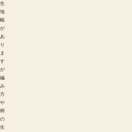
生
地
幅
が
あ
り
ま
用途で探す
す
が
編
み
方
や
柄
の
生