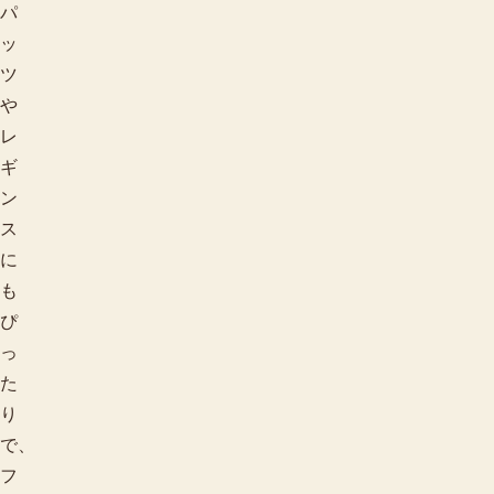
パ
ッ
ツ
や
レ
ギ
ン
ス
に
も
ぴ
っ
た
り
で、
フ