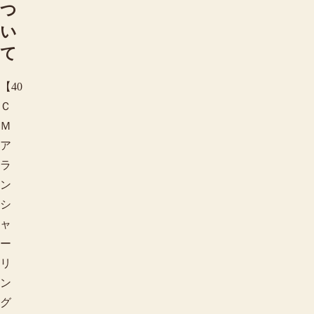
つ
い
て
【40
Ｃ
Ｍ
ア
ラ
ン
シ
ャ
ー
リ
ン
グ