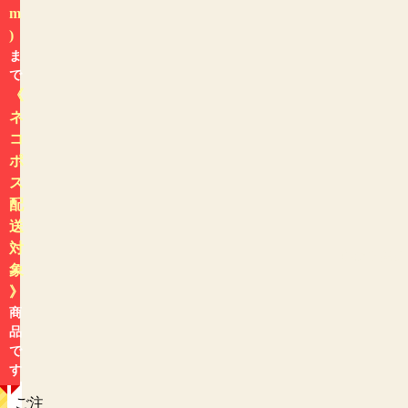
m
)
ま
で
《
ネ
コ
ポ
ス
配
送
対
色から探す
象
》
商
品
で
す
ご注