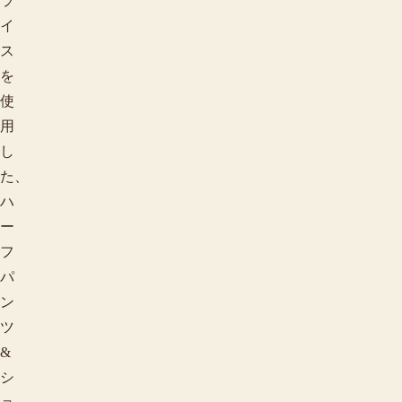
ラ
イ
ス
を
使
用
し
た、
ハ
ー
フ
パ
ン
ツ
&
シ