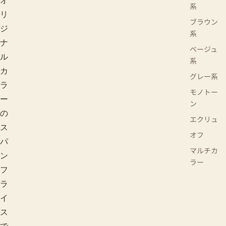
オ
系
リ
ブラウン
ジ
系
ナ
ベージュ
ル
系
カ
グレー系
ラ
モノトー
ー
ン
の
エクリュ
ス
オフ
パ
マルチカ
ン
ラー
フ
ラ
イ
ス