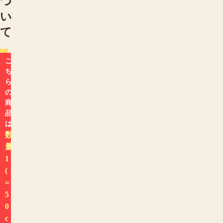
つ
い
て
こ
ち
ら
の
商
品
は
数
量
1
(
=
5
0
c