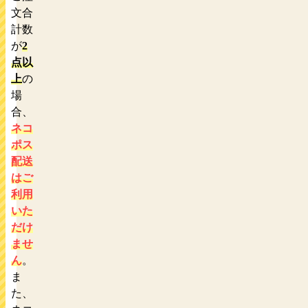
文合
計数
が
2
点以
上
の
場
合、
ネコ
ポス
配送
はご
利用
いた
だけ
ませ
ん
。
ま
た、