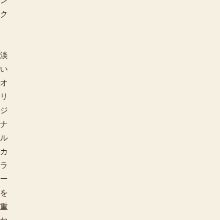
ン
ク
淡
い
オ
リ
ジ
ナ
ル
カ
ラ
ー
を
重