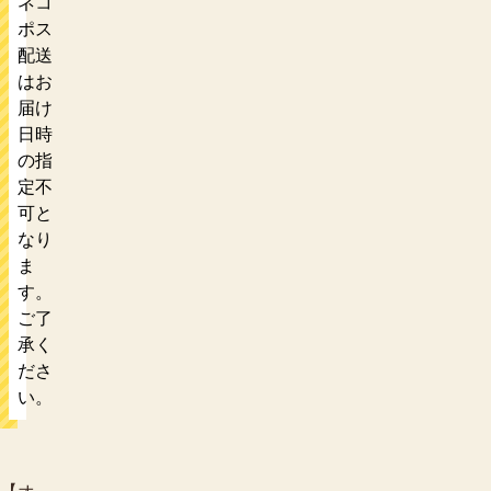
ネコ
ポス
配送
はお
届け
日時
の指
定不
可と
なり
ま
す。
ご了
承く
ださ
い。