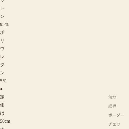
ッ
ト
ン
95％
ポ
リ
ウ
レ
タ
ン
5％
●
無地
定
価
総柄
は
ボーダー
50cm
チェッ