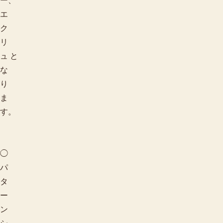
ー、
エ
ク
リ
ュ と
な
り
ま
す。
◯
パ
タ
ー
ン