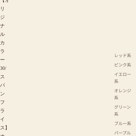
【オ
リ
ジ
ナ
ル
カ
ラ
レッド系
ー
ピンク系
30/
イエロー
ス
系
パ
オレンジ
ン
系
フ
グリーン
ラ
系
イ
ブルー系
ス】
パープル