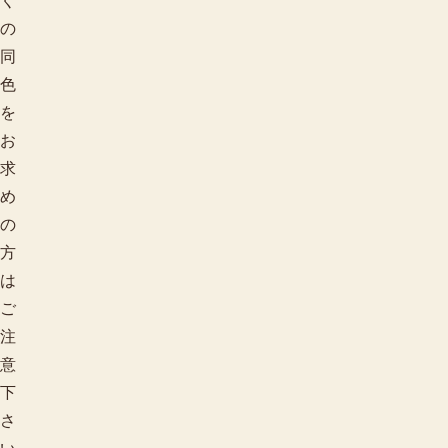
く
の
同
色
を
お
求
め
の
方
は
ご
注
意
下
さ