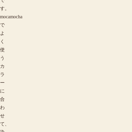
で
す。
mocamocha
で
よ
く
使
う
カ
ラ
ー
に
合
わ
せ
て、