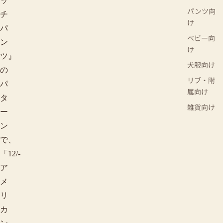
ッ
パンツ向
チ
け
パ
ベビー向
ン
け
ツ』
犬服向け
の
リブ・附
パ
属向け
タ
雑貨向け
ー
ン
で、
「12/-
ア
メ
リ
カ