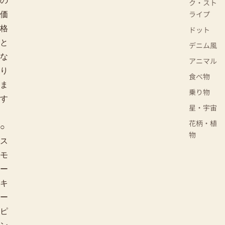
の
ク・スト
ライプ
価
格
ドット
と
デニム風
な
アニマル
り
食べ物
ま
乗り物
す
星・宇宙
花柄・植
○
物
ス
モ
ー
キ
ー
ピ