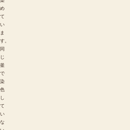
染
め
て
い
ま
す。
同
じ
釜
で
染
色
し
て
い
な