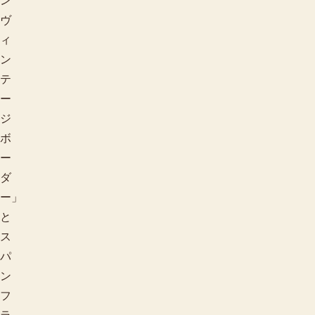
ン
ヴ
ィ
ン
テ
ー
ジ
ボ
ー
ダ
ー」
と
ス
パ
ン
フ