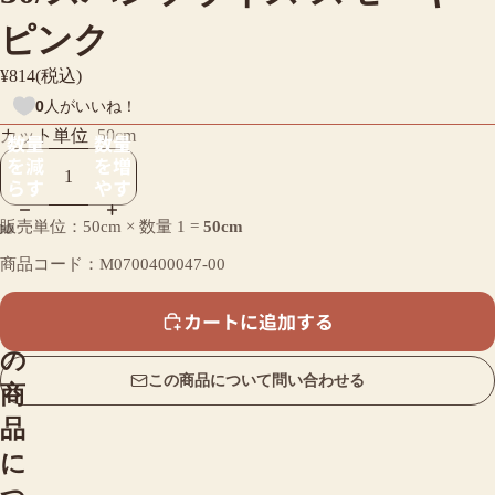
ピンク
¥814(税込)
0
人がいいね！
カット単位
50cm
数量
数量
を減
を増
らす
やす
販売単位：50cm × 数量
1
=
50cm
商品コード：M0700400047-00
カートに追加する
こ
の
この商品について問い合わせる
商
品
に