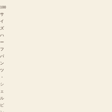
100
サ
イ
ズ
ハ
ー
フ
パ
ン
ツ
・
シ
ェ
ル
ピ