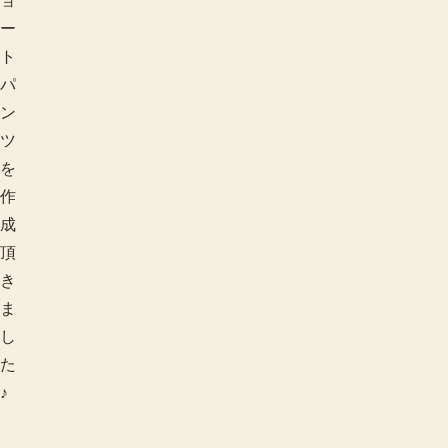
ョ
ー
ト
パ
ン
ツ
を
作
成
頂
き
ま
し
た
季節で探す
♪