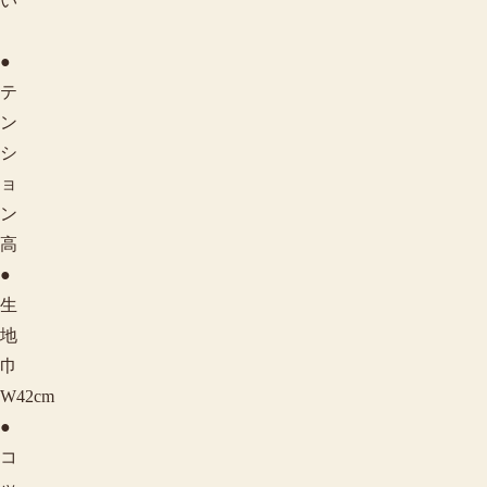
い
●
テ
ン
シ
ョ
ン
高
●
生
地
巾
W42cm
●
コ