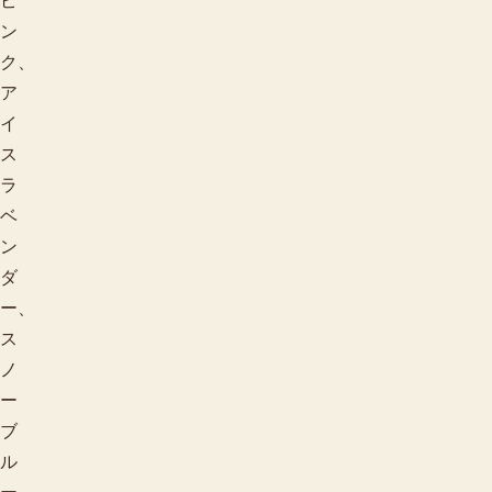
ピ
ン
ク、
ア
イ
ス
ラ
ベ
ン
ダ
ー、
ス
ノ
ー
ブ
ル