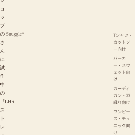
シ
ョ
ッ
プ
の
Snuggle*
Tシャツ・
カットソ
さ
ー向け
ん
パーカ
に
ー・スウ
試
ェット向
作
け
中
カーディ
の
ガン・羽
『LHS
織り向け
ス
ワンピー
ス・チュ
ト
ニック向
レ
け