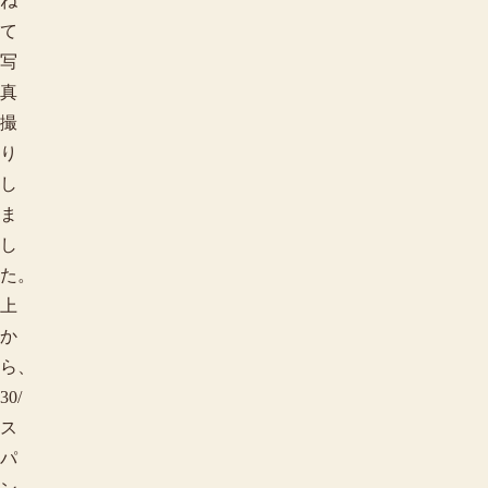
ね
て
写
真
撮
り
し
ま
し
た。
上
か
ら、
30/
ス
パ