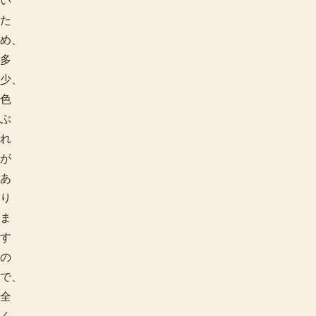
い
た
め、
多
少、
色
ぶ
れ
が
あ
り
ま
柄で探す
す
の
で、
全