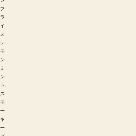
ン
フ
ラ
イ
ス
レ
モ
用途で探す
ン、
ミ
ン
ト、
ス
モ
ー
キ
ー