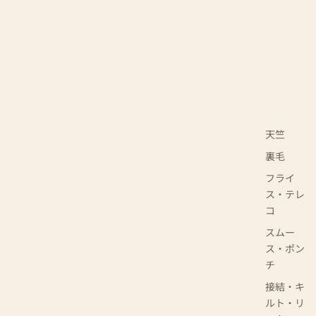
天竺
裏毛
フライ
ス・テレ
コ
スムー
ス・ポン
チ
接結・キ
ルト・リ