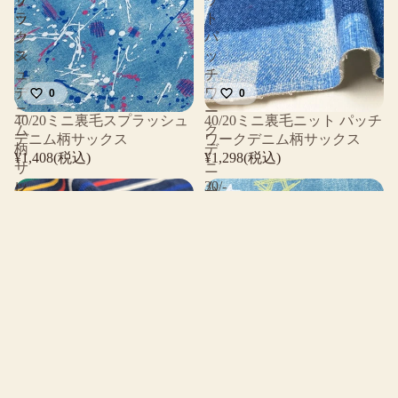
ッ
ラ
ト
ク
ッ
パ
ス
シ
ッ
ュ
チ
デ
ワ
0
0
ニ
ー
40/20ミニ裏毛スプラッシュ
40/20ミニ裏毛ニット パッチ
ム
ク
デニム柄サックス
ワークデニム柄サックス
柄
デ
¥1,408(税込)
¥1,298(税込)
サ
ニ
30/-
ッ
ム
レ
CM
ク
柄
イ
プ
ス
サ
ン
レ
ッ
ボ
ー
ク
ー
テ
ス
マ
ィ
ル
ン
チ
グ
ボ
天
ー
0
0
竺
ダ
レインボーマルチボーダー
30/-CMプレーティング天竺
ウ
ー