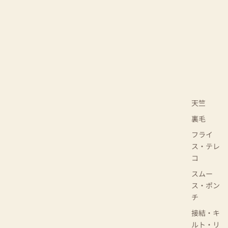
天竺
裏毛
フライ
ス・テレ
コ
スムー
ス・ポン
チ
接結・キ
ルト・リ