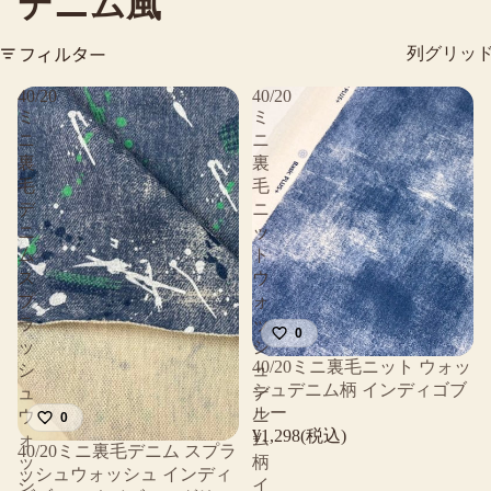
デニム風
フィルター
列グリッ
40/20
40/20
ミ
ミ
ニ
ニ
裏
裏
毛
毛
デ
ニ
ニ
ッ
ム
ト
ス
ウ
プ
ォ
ラ
ッ
0
ッ
シ
40/20ミニ裏毛ニット ウォッ
シ
ュ
シュデニム柄 インディゴブ
ュ
デ
ルー
ウ
ニ
0
¥1,298(税込)
ォ
ム
40/20ミニ裏毛デニム スプラ
ッ
柄
ッシュウォッシュ インディ
シ
イ