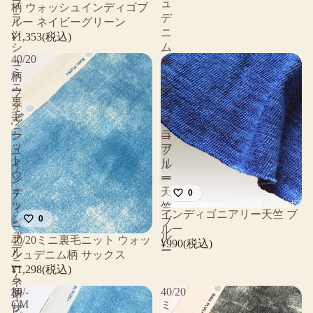
プ
ュ
柄 ウォッシュインディゴブ
ラ
デ
ルー ネイビーグリーン
ッ
ニ
¥1,353(税込)
シ
ム
40/20
イ
ュ
柄
ミ
ン
柄
イ
ニ
デ
ウ
ン
裏
ィ
ォ
デ
毛
ゴ
ッ
ィ
ニ
ニ
シ
ゴ
ッ
ア
ュ
ブ
ト
リ
イ
ル
ウ
ー
ン
ー
ォ
天
デ
0
色から探す
ッ
竺
ィ
インディゴニアリー天竺 ブ
シ
0
ブ
ゴ
ルー
ュ
ル
ブ
40/20ミニ裏毛ニット ウォッ
¥990(税込)
デ
ー
ル
シュデニム柄 サックス
ニ
ー
¥1,298(税込)
ム
ネ
30/-
40/20
柄
イ
CM
ミ
サ
ビ