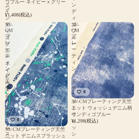
ゴブルー ネイビーｘグリー
ュ
ン
ン
イ
デ
¥1,408(税込)
ン
ィ
デ
ゴ
30/-
30/-
CM
CM
ィ
ブ
プ
プ
ゴ
ル
レ
レ
ブ
ー
ー
ー
ル
テ
テ
ー
ィ
ィ
ネ
ン
ン
イ
グ
グ
ビ
天
天
ー
竺
竺
ｘ
0
ニ
ニ
グ
30/-CMプレーティング天竺
ッ
ッ
リ
ニット ウォッシュデニム柄
ト
ト
ー
インディゴブルー
デ
ウ
ン
0
¥1,298(税込)
ニ
ォ
ム
ッ
30/-CMプレーティング天竺
ス
シ
ニット デニムスプラッシュ