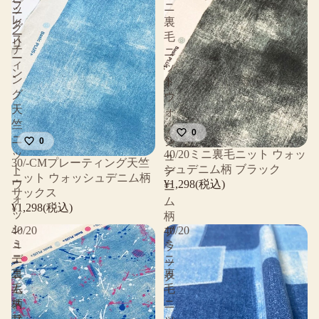
プ
ニ
ッ
ー
レ
裏
ク
グ
ー
毛
ス
リ
テ
ニ
ー
ィ
ッ
ン
ン
ト
グ
ウ
天
ォ
竺
ッ
0
ニ
シ
0
40/20ミニ裏毛ニット ウォッ
ッ
ュ
30/-CMプレーティング天竺
シュデニム柄 ブラック
ト
デ
ニット ウォッシュデニム柄
¥1,298(税込)
ウ
ニ
サックス
ォ
ム
¥1,298(税込)
ッ
柄
シ
40/20
40/20
ブ
ュ
ミ
ミ
ラ
デ
ニ
ニ
ッ
ニ
裏
裏
ク
ム
毛
毛
柄
ス
ニ
サ
プ
ッ