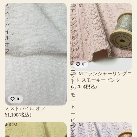
40CM
ミ
ア
ス
ラ
ト
ン
パ
シ
イ
ャ
ル
ー
オ
リ
フ
ン
グ
0
ニ
40CMアランシャーリングニ
ッ
ット スモーキーピンク
ト
¥1,265(税込)
ス
モ
0
ー
キ
ミストパイル オフ
ー
¥1,100(税込)
ピ
40CM
40CM
ン
ア
ア
ク
ラ
ラ