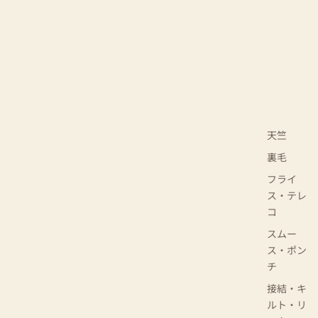
天竺
裏毛
フライ
ス・テレ
コ
スムー
ス・ポン
チ
接結・キ
ルト・リ