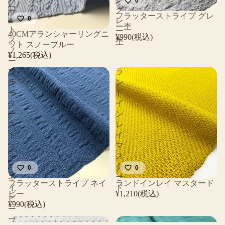
0
ニ
グ
フラッターストライプ グレ
ッ
0
レ
ー杢
ト
ー
40CMアランシャーリングニ
¥990(税込)
ス
杢
ット スノーブルー
ノ
¥1,265(税込)
ー
ブ
フ
ラ
ル
ラ
ン
ー
ッ
ド
タ
イ
ー
ン
ス
レ
ト
イ
ラ
マ
イ
ス
プ
タ
0
0
ネ
ー
フラッターストライプ ネイ
ランドインレイ マスタード
イ
ド
ビー
¥1,210(税込)
ビ
¥990(税込)
ー
プ
ミ