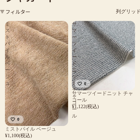
フィルター
列グリッ
ミ
サ
ス
マ
ト
ー
パ
ツ
イ
イ
ル
ー
ベ
ド
ー
ニ
ジ
ッ
ュ
ト
0
チ
サマーツイードニット チャ
ャ
コール
コ
¥1,122(税込)
ー
ル
0
ミストパイル ベージュ
¥1,100(税込)