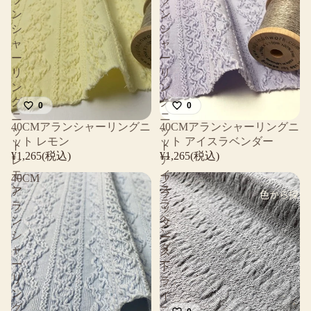
ン
ン
シ
シ
ャ
ャ
ー
ー
リ
リ
ン
ン
グ
グ
0
0
ニ
ニ
40CMアランシャーリングニ
40CMアランシャーリングニ
ッ
ッ
ット レモン
ット アイスラベンダー
ト
ト
¥1,265(税込)
¥1,265(税込)
レ
ア
モ
イ
40CM
フ
ン
ス
ア
ラ
色から探す
ラ
ラ
ッ
ベ
ン
タ
ン
シ
ー
ダ
ャ
ス
ー
ー
ト
リ
ラ
ン
イ
グ
プ