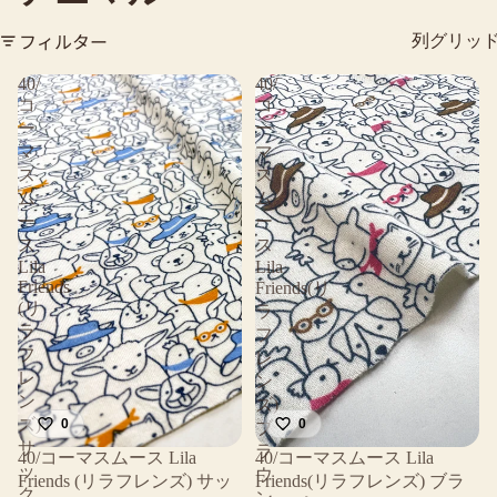
フィルター
列グリッ
40/
40/
コ
コ
ー
ー
マ
マ
ス
ス
ム
ム
ー
ー
ス
ス
Lila
Lila
Friends
Friends(リ
(リ
ラ
ラ
フ
フ
レ
レ
ン
ン
ズ)
ズ)
0
0
ブ
サ
ラ
40/コーマスムース Lila
40/コーマスムース Lila
ッ
ウ
Friends (リラフレンズ) サッ
Friends(リラフレンズ) ブラ
ク