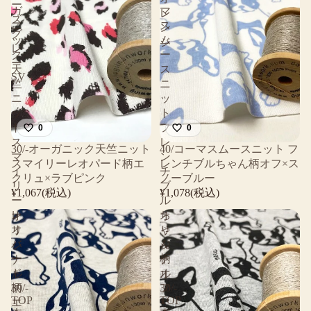
ー
ガ
マ
レ
ズ
ニ
ス
ン
グ
ッ
ム
ジ
レ
ク
ー
ー
天
ス
SV
竺
ニ
ニ
ッ
ッ
ト
ト
フ
0
0
ス
レ
30/-オーガニック天竺ニット
40/コーマスムースニット フ
マ
ン
スマイリーレオパード柄エ
レンチブルちゃん柄オフ×ス
イ
チ
クリュ×ラブピンク
ノーブルー
リ
ブ
¥1,067(税込)
¥1,078(税込)
ー
ル
レ
ち
オ
オ
オ
ゃ
リ
リ
パ
ん
ジ
ジ
ー
柄
ナ
ナ
ド
オ
ル
ル
30/-
30/-
柄
フ
TOP
TOP
×
エ