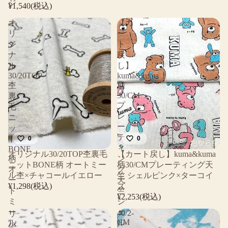
ジ
¥1,540(税込)
オ
【カ
リ
ー
ジ
ト
ナ
戻
ル
し】
30/20TOP
kuma&kuma
杢
柄
30/CM
裏
プ
毛
レ
ニ
ー
ッ
テ
ト
0
0
色から探す
ィ
BONE
売り切れ
売り切れ
オリジナル30/20TOP杢裏毛
【カート戻し】kuma&kuma
柄
ン
ニットBONE柄 オートミー
柄30/CMプレーティング天
オ
グ
ル杢×チャコールイエロー
竺 シェルピンク×ターコイ
ー
天
¥1,298(税込)
ズ
ト
竺
¥2,253(税込)
ミ
シ
ー
ェ
40/2-
リ
CM
ル
ル
バ