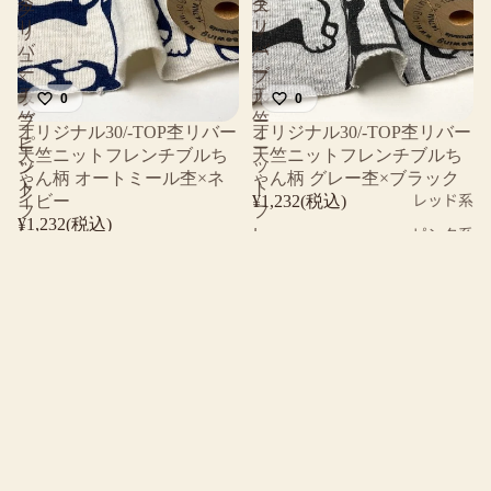
杢
杢
ス
ク
リ
リ
ノ
リ
バ
バ
ー
ュ
ー
ー
ブ
×
天
天
ラ
ル
0
0
竺
竺
ブ
ー
オリジナル30/-TOP杢リバー
オリジナル30/-TOP杢リバー
ニ
ニ
ピ
天竺ニットフレンチブルち
天竺ニットフレンチブルち
ッ
ッ
ン
ゃん柄 オートミール杢×ネ
ゃん柄 グレー杢×ブラック
ト
ト
ク
レッド系
イビー
¥1,232(税込)
フ
フ
¥1,232(税込)
ピンク系
レ
レ
ン
ン
40/
40/20
イエロー
チ
チ
コ
ミ
系
ブ
ブ
ー
ニ
オレンジ
ル
ル
マ
裏
ち
ち
ス
毛
系
ゃ
ゃ
ム
ニ
グリーン
ん
ん
ー
ッ
系
柄
柄
ス
ト
オ
グ
ニ
フ
ブルー系
ー
レ
ッ
レ
パープル
ト
ー
ト
ン