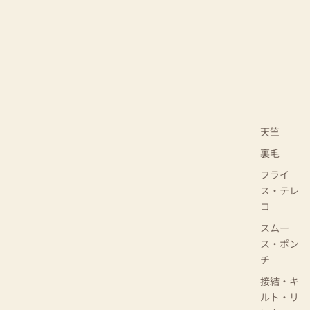
天竺
裏毛
フライ
ス・テレ
コ
スムー
ス・ポン
チ
接結・キ
ルト・リ