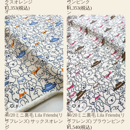
ン
クスオレンジ
ウンピンク
ス
ピ
¥1,353(税込)
¥1,353(税込)
オ
ン
40/20
40/20
レ
ク
ミ
ミ
ン
ニ
ニ
ジ
裏
裏
毛
毛
Lila
Lila
Friends(リ
Friends(リ
ラ
ラ
フ
フ
レ
レ
ン
ン
ズ)
ズ)
サ
ブ
ッ
ラ
ク
ウ
0
0
ス
ン
オ
ピ
40/20ミニ裏毛 Lila Friends(リ
40/20ミニ裏毛 Lila Friends(リ
レ
ン
ラフレンズ) サックスオレン
ラフレンズ) ブラウンピンク
ン
ク
ジ
¥1,540(税込)