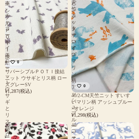
天
杢
ピ
ー
竺
×
ン
シ
チ
ニ
ク
ブ
ャ
ッ
×
ル
コ
タ
ト
Ｐ
ー
ー
す
Ｏ
ル
コ
い
Ｔ
イ
イ
す
Ｉ
エ
ズ
い
接
ロ
マ
0
結
ー
リ
ニ
リバーシブルＰＯＴＩ接結
ン
ッ
ニット ウサギとリス柄 ロー
柄
ト
ズグレーSV
0
ア
ウ
¥1,287(税込)
ッ
サ
40/2-CM天竺ニット すいす
シ
ギ
いマリン柄 アッシュブルー
ュ
と
×オレンジ
ブ
リ
¥1,298(税込)
ル
ス
30/-
40/
ー
柄
オ
コ
×
ロ
ー
ー
オ